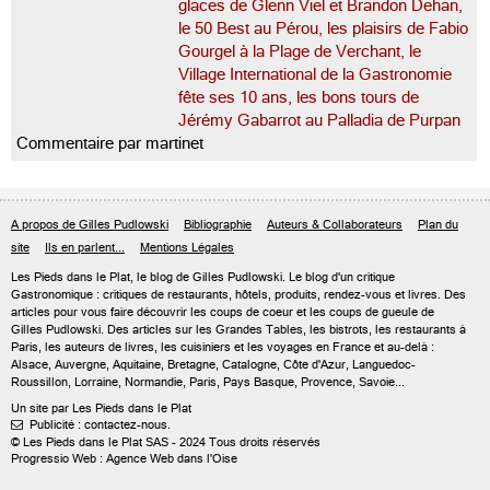
glaces de Glenn Viel et Brandon Dehan,
le 50 Best au Pérou, les plaisirs de Fabio
Gourgel à la Plage de Verchant, le
Village International de la Gastronomie
fête ses 10 ans, les bons tours de
Jérémy Gabarrot au Palladia de Purpan
Commentaire par martinet
A propos de Gilles Pudlowski
Bibliographie
Auteurs & Collaborateurs
Plan du
site
Ils en parlent...
Mentions Légales
Les Pieds dans le Plat, le blog de
Gilles Pudlowski
. Le blog d'un critique
Gastronomique : critiques de restaurants, hôtels, produits, rendez-vous et livres. Des
articles pour vous faire découvrir les coups de coeur et les coups de gueule de
Gilles Pudlowski. Des articles sur les Grandes Tables, les bistrots, les restaurants à
Paris, les auteurs de livres, les cuisiniers et les voyages en France et au-delà :
Alsace, Auvergne, Aquitaine, Bretagne, Catalogne, Côte d'Azur, Languedoc-
Roussillon, Lorraine, Normandie, Paris, Pays Basque, Provence, Savoie...
Un site par Les Pieds dans le Plat
Publicité : contactez-nous.

© Les Pieds dans le Plat SAS - 2024 Tous droits réservés
Progressio Web : Agence Web dans l'Oise