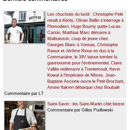
Les chuchotis du lundi : Christophe Pelé
renaît à Kérity, Olivier Bellin s’interroge à
Plomodiern, Hugo Bourny quitte Lucas-
Carton, Matthias Marc démarre à
Malbuisson, coup de jeune chez
Georges Blanc à Vonnas, Christophe
Raoux et Jérôme Rioux en duo à la
Commaraine, le 39V laisse tomber la
gastronomie pour l’événementiel, Claire
Vallée redémarre à Trentemoult, Kevin
Kowal à l’Impérator de Nîmes, Jean-
Baptiste Ascione ouvre le Petit Brochant,
Amine Ifakren débarque chez Boubalé
Commentaire par LT
Saint-Savin : les Saint-Martin côté bistrot
Commentaire par Gilles Pudlowski