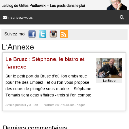
Le blog de Gilles Pudlowski
Les pieds dans le plat
Inscrivez-vous

Suivez moi
L’Annexe
Le Brusc : Stéphane, le bistro et
l’annexe
Sur le petit port du Brusc d’où l’on embarque
Le Bistro
pour l’île des Embiez – et où l’on vous propose
des cours de plongée sous-marine -, Stéphane
Tomatis tient deux affaires – trois si l’on compte
l’hôtel qui, fait une sorte de lien entre les deux,
Article publié il y a 1 an
Bistrots Six-Fours-les-Plages
le Bistrot, qui fait à la fois café de village […]...
Derniers commentaires