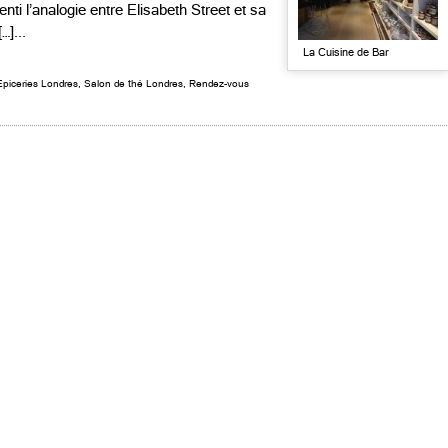
nti l’analogie entre Elisabeth Street et sa
…]...
La Cuisine de Bar
Epiceries Londres
,
Salon de thé Londres
,
Rendez-vous