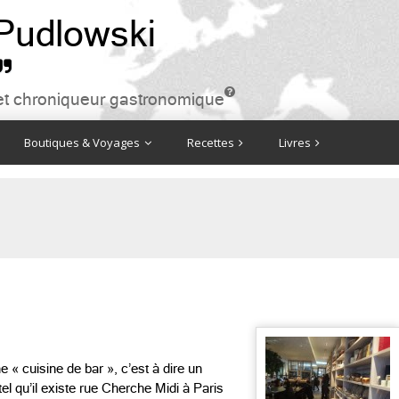
 Pudlowski


ire et chroniqueur gastronomique
Boutiques & Voyages
Recettes
Livres
ne « cuisine de bar », c’est à dire un
tel qu’il existe rue Cherche Midi à Paris