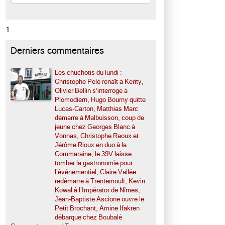
1
Derniers commentaires
Les chuchotis du lundi :
Christophe Pelé renaît à Kérity,
Olivier Bellin s’interroge à
Plomodiern, Hugo Bourny quitte
Lucas-Carton, Matthias Marc
démarre à Malbuisson, coup de
jeune chez Georges Blanc à
Vonnas, Christophe Raoux et
Jérôme Rioux en duo à la
Commaraine, le 39V laisse
tomber la gastronomie pour
l’événementiel, Claire Vallée
redémarre à Trentemoult, Kevin
Kowal à l’Impérator de Nîmes,
Jean-Baptiste Ascione ouvre le
Petit Brochant, Amine Ifakren
débarque chez Boubalé