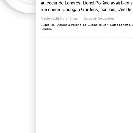
au coeur de Londres. Lionel Poilâne avait bien se
rue chérie. Cadogan Gardens, non loin, c’est le [
Article publié il y a 13 ans
Salon de thé Londres
Étiquettes :
Apollonia Poilâne
,
La Cuisine de Bar
,
Cafés Londres
,
Londres