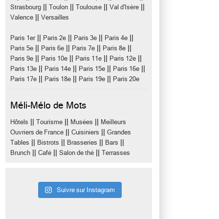
||
||
||
||
Strasbourg
Toulon
Toulouse
Val d'Isère
||
Valence
Versailles
||
||
||
||
Paris 1er
Paris 2e
Paris 3e
Paris 4e
||
||
||
||
Paris 5e
Paris 6e
Paris 7e
Paris 8e
||
||
||
||
Paris 9e
Paris 10e
Paris 11e
Paris 12e
||
||
||
||
Paris 13e
Paris 14e
Paris 15e
Paris 16e
||
||
||
Paris 17e
Paris 18e
Paris 19e
Paris 20e
Méli-Mélo de Mots
||
||
||
Hôtels
Tourisme
Musées
Meilleurs
||
||
Ouvriers de France
Cuisiniers
Grandes
||
||
||
||
Tables
Bistrots
Brasseries
Bars
||
||
||
Brunch
Café
Salon de thé
Terrasses
Suivre sur Instagram