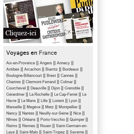
Voyages en
France
||
||
||
Aix-en-Provence
Angers
Annecy
||
||
||
||
Antibes
Arcachon
Biarritz
Bordeaux
||
||
||
Boulogne-Billancourt
Brest
Cannes
||
||
||
Chartres
Clermont-Ferrand
Colmar
||
||
||
||
Courchevel
Deauville
Dijon
Grenoble
||
||
||
Gérardmer
La Rochelle
Le Cap-Ferret
Le
||
||
||
||
||
Havre
Le Mans
Lille
Lorient
Lyon
||
||
||
||
Marseille
Megève
Metz
Montpellier
||
||
||
||
Nancy
Nantes
Neuilly-sur-Seine
Nice
||
||
||
||
Nîmes
Orléans
Porto-Vecchio
Quimper
||
||
||
Reims
Rennes
Rouen
Saint-Germain-en-
||
||
||
||
Laye
Saint-Malo
Saint-Tropez
Saverne