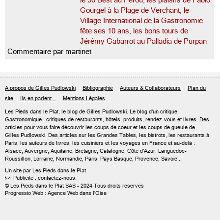
le 50 Best au Pérou, les plaisirs de Fabio
Gourgel à la Plage de Verchant, le
Village International de la Gastronomie
fête ses 10 ans, les bons tours de
Jérémy Gabarrot au Palladia de Purpan
Commentaire par martinet
A propos de Gilles Pudlowski
Bibliographie
Auteurs & Collaborateurs
Plan du
site
Ils en parlent...
Mentions Légales
Les Pieds dans le Plat, le blog de
Gilles Pudlowski
. Le blog d'un critique
Gastronomique : critiques de restaurants, hôtels, produits, rendez-vous et livres. Des
articles pour vous faire découvrir les coups de coeur et les coups de gueule de
Gilles Pudlowski. Des articles sur les Grandes Tables, les bistrots, les restaurants à
Paris, les auteurs de livres, les cuisiniers et les voyages en France et au-delà :
Alsace, Auvergne, Aquitaine, Bretagne, Catalogne, Côte d'Azur, Languedoc-
Roussillon, Lorraine, Normandie, Paris, Pays Basque, Provence, Savoie...
Un site par Les Pieds dans le Plat
Publicité : contactez-nous.

© Les Pieds dans le Plat SAS - 2024 Tous droits réservés
Progressio Web : Agence Web dans l'Oise