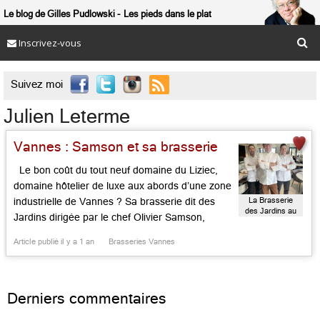
Le blog de Gilles Pudlowski
Les pieds dans le plat
Inscrivez-vous

Suivez moi
Julien Leterme
Vannes : Samson et sa brasserie
Le bon coût du tout neuf domaine du Liziec,
domaine hôtelier de luxe aux abords d’une zone
La Brasserie
industrielle de Vannes ? Sa brasserie dit des
des Jardins au
Jardins dirigée par le chef Olivier Samson,
Domaine du
relayé en cuisine par son adjoint expérimenté
Liziec
Article publié il y a 1 an
Brasseries Vannes
Julien Leterme et, côté douceurs, par le
pâtissier doué Nathan Mégret. Le cadre est clair
[…]...
Derniers commentaires