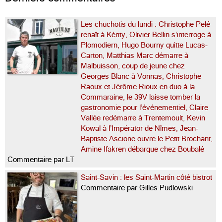
Les chuchotis du lundi : Christophe Pelé
renaît à Kérity, Olivier Bellin s’interroge à
Plomodiern, Hugo Bourny quitte Lucas-
Carton, Matthias Marc démarre à
Malbuisson, coup de jeune chez
Georges Blanc à Vonnas, Christophe
Raoux et Jérôme Rioux en duo à la
Commaraine, le 39V laisse tomber la
gastronomie pour l’événementiel, Claire
Vallée redémarre à Trentemoult, Kevin
Kowal à l’Impérator de Nîmes, Jean-
Baptiste Ascione ouvre le Petit Brochant,
Amine Ifakren débarque chez Boubalé
Commentaire par LT
Saint-Savin : les Saint-Martin côté bistrot
Commentaire par Gilles Pudlowski