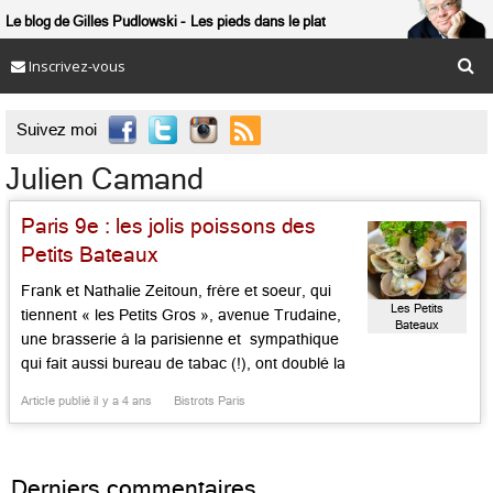
Le blog de Gilles Pudlowski
Les pieds dans le plat
Inscrivez-vous

Suivez moi
Julien Camand
Paris 9e : les jolis poissons des
Petits Bateaux
Frank et Nathalie Zeitoun, frère et soeur, qui
Les Petits
tiennent « les Petits Gros », avenue Trudaine,
Bateaux
une brasserie à la parisienne et sympathique
qui fait aussi bureau de tabac (!), ont doublé la
mise, tout à côté, avec une belle table marine,
Article publié il y a 4 ans
Bistrots Paris
simple, sobre, sans apprêt. Le nom du lieu : les
Petits Bateaux, avec son enseigne […]...
Derniers commentaires