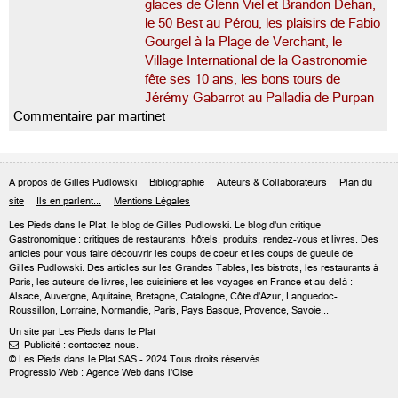
glaces de Glenn Viel et Brandon Dehan,
le 50 Best au Pérou, les plaisirs de Fabio
Gourgel à la Plage de Verchant, le
Village International de la Gastronomie
fête ses 10 ans, les bons tours de
Jérémy Gabarrot au Palladia de Purpan
Commentaire par martinet
A propos de Gilles Pudlowski
Bibliographie
Auteurs & Collaborateurs
Plan du
site
Ils en parlent...
Mentions Légales
Les Pieds dans le Plat, le blog de
Gilles Pudlowski
. Le blog d'un critique
Gastronomique : critiques de restaurants, hôtels, produits, rendez-vous et livres. Des
articles pour vous faire découvrir les coups de coeur et les coups de gueule de
Gilles Pudlowski. Des articles sur les Grandes Tables, les bistrots, les restaurants à
Paris, les auteurs de livres, les cuisiniers et les voyages en France et au-delà :
Alsace, Auvergne, Aquitaine, Bretagne, Catalogne, Côte d'Azur, Languedoc-
Roussillon, Lorraine, Normandie, Paris, Pays Basque, Provence, Savoie...
Un site par Les Pieds dans le Plat
Publicité : contactez-nous.

© Les Pieds dans le Plat SAS - 2024 Tous droits réservés
Progressio Web : Agence Web dans l'Oise