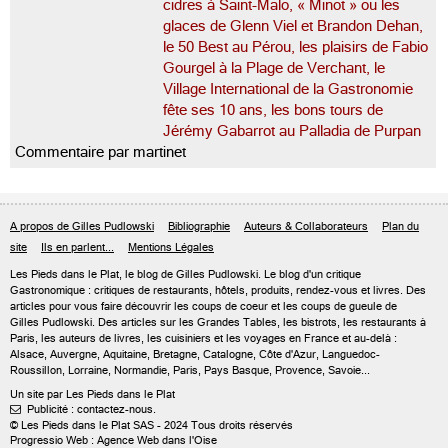
cidres à Saint-Malo, « Minot » ou les
glaces de Glenn Viel et Brandon Dehan,
le 50 Best au Pérou, les plaisirs de Fabio
Gourgel à la Plage de Verchant, le
Village International de la Gastronomie
fête ses 10 ans, les bons tours de
Jérémy Gabarrot au Palladia de Purpan
Commentaire par martinet
A propos de Gilles Pudlowski
Bibliographie
Auteurs & Collaborateurs
Plan du
site
Ils en parlent...
Mentions Légales
Les Pieds dans le Plat, le blog de
Gilles Pudlowski
. Le blog d'un critique
Gastronomique : critiques de restaurants, hôtels, produits, rendez-vous et livres. Des
articles pour vous faire découvrir les coups de coeur et les coups de gueule de
Gilles Pudlowski. Des articles sur les Grandes Tables, les bistrots, les restaurants à
Paris, les auteurs de livres, les cuisiniers et les voyages en France et au-delà :
Alsace, Auvergne, Aquitaine, Bretagne, Catalogne, Côte d'Azur, Languedoc-
Roussillon, Lorraine, Normandie, Paris, Pays Basque, Provence, Savoie...
Un site par Les Pieds dans le Plat
Publicité : contactez-nous.

© Les Pieds dans le Plat SAS - 2024 Tous droits réservés
Progressio Web : Agence Web dans l'Oise