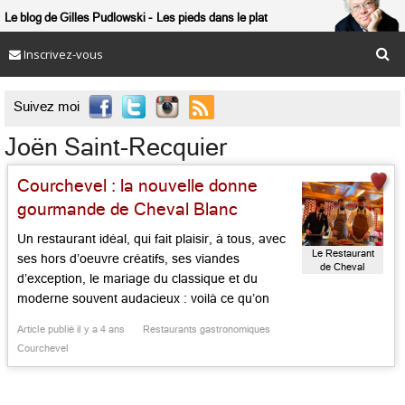
Le blog de Gilles Pudlowski
Les pieds dans le plat
Inscrivez-vous

Suivez moi
Joën Saint-Recquier
Courchevel : la nouvelle donne
gourmande de Cheval Blanc
Un restaurant idéal, qui fait plaisir, à tous, avec
Le Restaurant
ses hors d’oeuvre créatifs, ses viandes
de Cheval
d’exception, le mariage du classique et du
Blanc
Courchevel
moderne souvent audacieux : voilà ce qu’on
trouve au Cheval Blanc, dans sa toute neuve
Article publié il y a 4 ans
Restaurants gastronomiques
table d’hôtel qui propose les plaisirs mélangés,
Courchevel
sans oeillères, ni faiblesse. On aime le cadre
rouge gai et […]...