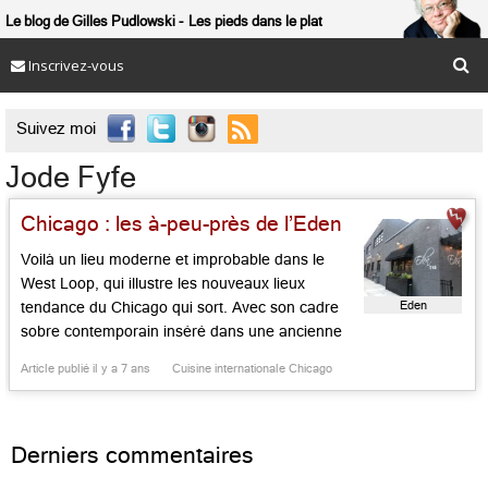
Le blog de Gilles Pudlowski
Les pieds dans le plat
Inscrivez-vous

Suivez moi
Jode Fyfe
Chicago : les à-peu-près de l’Eden
Voilà un lieu moderne et improbable dans le
West Loop, qui illustre les nouveaux lieux
Eden
tendance du Chicago qui sort. Avec son cadre
sobre contemporain inséré dans une ancienne
usine métallique reconvertie avec un bel esprit
Article publié il y a 7 ans
Cuisine internationale Chicago
design, l’Eden séduit sans mal. Le lieu est
dirigée par Devon Quinn et Jode Fyfe qui y
jouent la […]...
Derniers commentaires