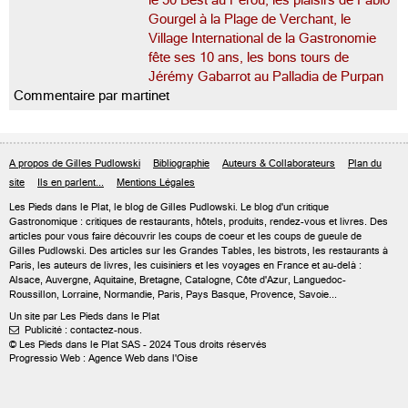
le 50 Best au Pérou, les plaisirs de Fabio
Gourgel à la Plage de Verchant, le
Village International de la Gastronomie
fête ses 10 ans, les bons tours de
Jérémy Gabarrot au Palladia de Purpan
Commentaire par martinet
A propos de Gilles Pudlowski
Bibliographie
Auteurs & Collaborateurs
Plan du
site
Ils en parlent...
Mentions Légales
Les Pieds dans le Plat, le blog de
Gilles Pudlowski
. Le blog d'un critique
Gastronomique : critiques de restaurants, hôtels, produits, rendez-vous et livres. Des
articles pour vous faire découvrir les coups de coeur et les coups de gueule de
Gilles Pudlowski. Des articles sur les Grandes Tables, les bistrots, les restaurants à
Paris, les auteurs de livres, les cuisiniers et les voyages en France et au-delà :
Alsace, Auvergne, Aquitaine, Bretagne, Catalogne, Côte d'Azur, Languedoc-
Roussillon, Lorraine, Normandie, Paris, Pays Basque, Provence, Savoie...
Un site par Les Pieds dans le Plat
Publicité : contactez-nous.

© Les Pieds dans le Plat SAS - 2024 Tous droits réservés
Progressio Web : Agence Web dans l'Oise