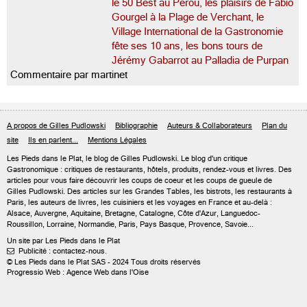
le 50 Best au Pérou, les plaisirs de Fabio
Gourgel à la Plage de Verchant, le
Village International de la Gastronomie
fête ses 10 ans, les bons tours de
Jérémy Gabarrot au Palladia de Purpan
Commentaire par martinet
A propos de Gilles Pudlowski
Bibliographie
Auteurs & Collaborateurs
Plan du
site
Ils en parlent...
Mentions Légales
Les Pieds dans le Plat, le blog de
Gilles Pudlowski
. Le blog d'un critique
Gastronomique : critiques de restaurants, hôtels, produits, rendez-vous et livres. Des
articles pour vous faire découvrir les coups de coeur et les coups de gueule de
Gilles Pudlowski. Des articles sur les Grandes Tables, les bistrots, les restaurants à
Paris, les auteurs de livres, les cuisiniers et les voyages en France et au-delà :
Alsace, Auvergne, Aquitaine, Bretagne, Catalogne, Côte d'Azur, Languedoc-
Roussillon, Lorraine, Normandie, Paris, Pays Basque, Provence, Savoie...
Un site par Les Pieds dans le Plat
Publicité : contactez-nous.

© Les Pieds dans le Plat SAS - 2024 Tous droits réservés
Progressio Web : Agence Web dans l'Oise