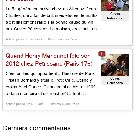
La 5e génération arrive chez les Allemoz. Jean-
Caves
Charles, qui a fait de brillantes études de maths,
Petrissans
s’est finalement rallié à la bonne cause du vin
aux Caves Pétrissans. La maison, on le sait, est
historique. Tristan Bernard y situa le Petit Café,
Article publié il y a 8 ans
Bistrots à vins Paris
Céline y croisa Abel Gance. Et, depuis 1895, on
y fait bombance, sans […]...
1
Quand Henry Marionnet fête son
2012 chez Petrissans (Paris 17e)
C’est un lieu qui appartient à l’histoire de Paris.
Caves
Tristan Bernard y situa le Petit Café, Céline y
Petrissans
croisa Abel Gance. C’est dire si ce bistrot 1900
a de la mémoire et si on est prêt à tout lui
pardonner. Marie-Christine et Jean-Marie
Article publié il y a 13 ans
Bistrots à vins Paris
Allemoz le tiennent comme une pension de
famille. On déjeune ou dîne […]...
Derniers commentaires