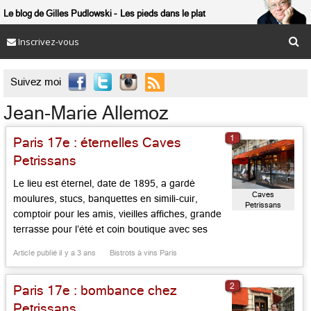
Le blog de Gilles Pudlowski
Les pieds dans le plat
Inscrivez-vous

Suivez moi
Jean-Marie Allemoz
1
Paris 17e : éternelles Caves
Petrissans
Le lieu est éternel, date de 1895, a gardé
Caves
moulures, stucs, banquettes en simili-cuir,
Petrissans
comptoir pour les amis, vieilles affiches, grande
terrasse pour l’été et coin boutique avec ses
mille et un flacons. Tristan Bernard s’en inspira
Article publié il y a 3 ans
Bistrots à vins Paris
pour sa pièce « le Petit Café ». Céline y croisa
Abel Gance, Armand Lanoux y donnait rendez-
2
Paris 17e : bombance chez
vous à Pierre […]...
Petrissans