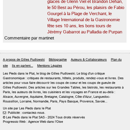
glaces de Glenn Viel et Brandon Dehan,
le 50 Best au Pérou, les plaisirs de Fabio
Gourgel à la Plage de Verchant, le
Village International de la Gastronomie
fête ses 10 ans, les bons tours de
Jérémy Gabarrot au Palladia de Purpan
Commentaire par martinet
A propos de Gilles Pudlowski
Bibliographie
Auteurs & Collaborateurs
Plan du
site
Ils en parlent...
Mentions Légales
Les Pieds dans le Plat, le blog de
Gilles Pudlowski
. Le blog d'un critique
Gastronomique : critiques de restaurants, hôtels, produits, rendez-vous et livres. Des
articles pour vous faire découvrir les coups de coeur et les coups de gueule de
Gilles Pudlowski. Des articles sur les Grandes Tables, les bistrots, les restaurants à
Paris, les auteurs de livres, les cuisiniers et les voyages en France et au-delà :
Alsace, Auvergne, Aquitaine, Bretagne, Catalogne, Côte d'Azur, Languedoc-
Roussillon, Lorraine, Normandie, Paris, Pays Basque, Provence, Savoie...
Un site par Les Pieds dans le Plat
Publicité : contactez-nous.

© Les Pieds dans le Plat SAS - 2024 Tous droits réservés
Progressio Web : Agence Web dans l'Oise