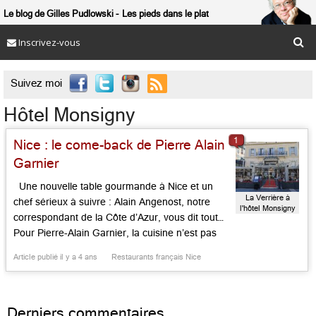
Le blog de Gilles Pudlowski
Les pieds dans le plat
Inscrivez-vous

Suivez moi
Hôtel Monsigny
1
Nice : le come-back de Pierre Alain
Garnier
Une nouvelle table gourmande à Nice et un
La Verrière à
chef sérieux à suivre : Alain Angenost, notre
l'hôtel Monsigny
correspondant de la Côte d’Azur, vous dit tout…
Pour Pierre-Alain Garnier, la cuisine n’est pas
seulement un métier, c’est avant tout une
Article publié il y a 4 ans
Restaurants français Nice
passion qui le tient depuis sa plus tendre
enfance. Il est entré dans la profession comme
[…]...
Derniers commentaires