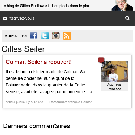
Le blog de Gilles Pudlowski
Les pieds dans le plat
Inscrivez-vous

Suivez moi
Gilles Seiler
1
Colmar: Seiler a réouvert!
Il est le bon cuisinier marin de Colmar. Sa
demeure ancienne, sur le quai de la
Aux Trois
Poissonnerie, dans le quartier de la Petite
Poissons
Venise, avait été ravagée par un incendie. La
voici rouverte depuis quelques jours. Et elle n’a
Article publié il y a 12 ans
Restaurants français Colmar
jamais été si pimpante, sur un mode sobre et
contemporain, mais avec un plafond en bois
[…]...
Derniers commentaires