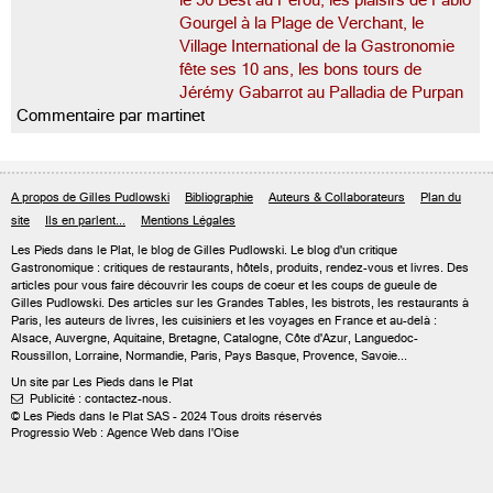
le 50 Best au Pérou, les plaisirs de Fabio
Gourgel à la Plage de Verchant, le
Village International de la Gastronomie
fête ses 10 ans, les bons tours de
Jérémy Gabarrot au Palladia de Purpan
Commentaire par martinet
A propos de Gilles Pudlowski
Bibliographie
Auteurs & Collaborateurs
Plan du
site
Ils en parlent...
Mentions Légales
Les Pieds dans le Plat, le blog de
Gilles Pudlowski
. Le blog d'un critique
Gastronomique : critiques de restaurants, hôtels, produits, rendez-vous et livres. Des
articles pour vous faire découvrir les coups de coeur et les coups de gueule de
Gilles Pudlowski. Des articles sur les Grandes Tables, les bistrots, les restaurants à
Paris, les auteurs de livres, les cuisiniers et les voyages en France et au-delà :
Alsace, Auvergne, Aquitaine, Bretagne, Catalogne, Côte d'Azur, Languedoc-
Roussillon, Lorraine, Normandie, Paris, Pays Basque, Provence, Savoie...
Un site par Les Pieds dans le Plat
Publicité : contactez-nous.

© Les Pieds dans le Plat SAS - 2024 Tous droits réservés
Progressio Web : Agence Web dans l'Oise