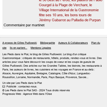
le 50 Best au Pérou, les plaisirs de Fabio
Gourgel à la Plage de Verchant, le
Village International de la Gastronomie
fête ses 10 ans, les bons tours de
Jérémy Gabarrot au Palladia de Purpan
Commentaire par martinet
A propos de Gilles Pudlowski
Bibliographie
Auteurs & Collaborateurs
Plan du
site
Ils en parlent...
Mentions Légales
Les Pieds dans le Plat, le blog de
Gilles Pudlowski
. Le blog d'un critique
Gastronomique : critiques de restaurants, hôtels, produits, rendez-vous et livres. Des
articles pour vous faire découvrir les coups de coeur et les coups de gueule de
Gilles Pudlowski. Des articles sur les Grandes Tables, les bistrots, les restaurants à
Paris, les auteurs de livres, les cuisiniers et les voyages en France et au-delà :
Alsace, Auvergne, Aquitaine, Bretagne, Catalogne, Côte d'Azur, Languedoc-
Roussillon, Lorraine, Normandie, Paris, Pays Basque, Provence, Savoie...
Un site par Les Pieds dans le Plat
Publicité : contactez-nous.

© Les Pieds dans le Plat SAS - 2024 Tous droits réservés
Progressio Web : Agence Web dans l'Oise