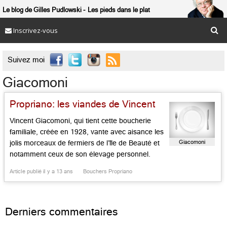
Le blog de Gilles Pudlowski
Les pieds dans le plat
Inscrivez-vous

Suivez moi
Giacomoni
Propriano: les viandes de Vincent
Vincent Giacomoni, qui tient cette boucherie
familiale, créée en 1928, vante avec aisance les
Giacomoni
jolis morceaux de fermiers de l’île de Beauté et
notamment ceux de son élevage personnel.
Côte de bœuf, quasi veau, foie de veau, onglet
Article publié il y a 13 ans
Bouchers Propriano
sont tous estampillés du sceau de la qualité.
Charcuteries de Haute Corse de Sorbi de
Casinca et […]...
Derniers commentaires