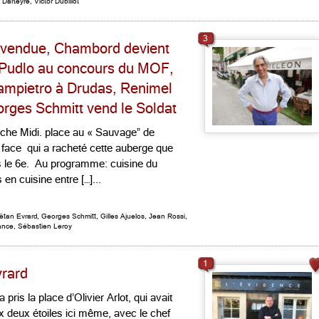
 Darteyre
,
Victor Dubillot
3
te vendue, Chambord devient
 Pudlo au concours du MOF,
Sampietro à Drudas, Renimel
eorges Schmitt vend le Soldat
rche Midi. place au « Sauvage” de
n face qui a racheté cette auberge que
ns le 6e. Au programme: cuisine du
n cuisine entre […]...
ëtan Evrard
,
Georges Schmitt
,
Gilles Ajuelos
,
Jean Rossi
,
rance
,
Sébastien Leroy
1
vrard
ris la place d’Olivier Arlot, qui avait
x deux étoiles ici même, avec le chef