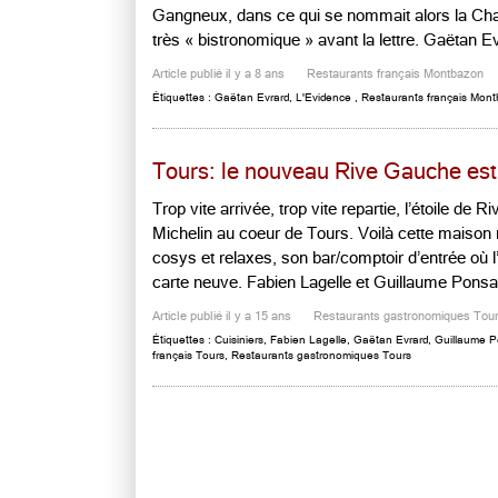
Gangneux, dans ce qui se nommait alors la Chan
très « bistronomique » avant la lettre. Gaëtan Evr
Article publié il y a 8 ans
Restaurants français Montbazon
Étiquettes :
Gaëtan Evrard
,
L'Evidence
,
Restaurants français Mon
Tours: le nouveau Rive Gauche est 
Trop vite arrivée, trop vite repartie, l’étoile de
Michelin au coeur de Tours. Voilà cette maison
cosys et relaxes, son bar/comptoir d’entrée où l
carte neuve. Fabien Lagelle et Guillaume Ponsard
Article publié il y a 15 ans
Restaurants gastronomiques Tou
Étiquettes :
Cuisiniers
,
Fabien Lagelle
,
Gaëtan Evrard
,
Guillaume P
français Tours
,
Restaurants gastronomiques Tours