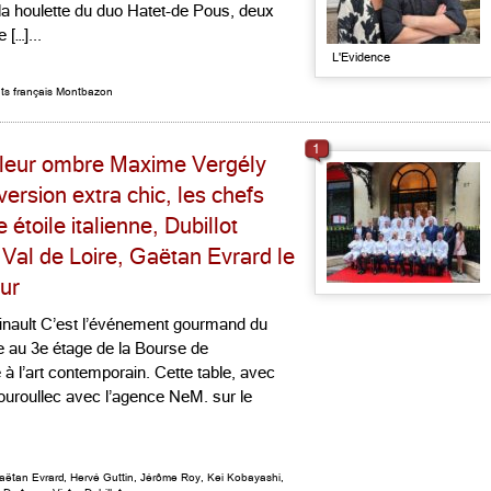
la houlette du duo Hatet-de Pous, deux
 […]...
L'Evidence
ts français Montbazon
1
et leur ombre Maxime Vergély
version extra chic, les chefs
étoile italienne, Dubillot
 Val de Loire, Gaëtan Evrard le
our
inault C’est l’événement gourmand du
e au 3e étage de la Bourse de
à l’art contemporain. Cette table, avec
uroullec avec l’agence NeM. sur le
aëtan Evrard
,
Hervé Guttin
,
Jérôme Roy
,
Kei Kobayashi
,