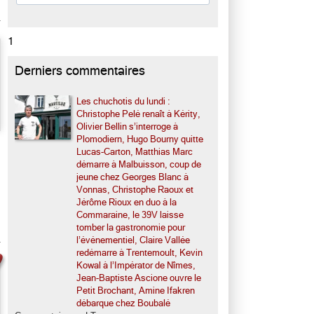
1
Derniers commentaires
Les chuchotis du lundi :
Christophe Pelé renaît à Kérity,
Olivier Bellin s’interroge à
Plomodiern, Hugo Bourny quitte
Lucas-Carton, Matthias Marc
démarre à Malbuisson, coup de
jeune chez Georges Blanc à
Vonnas, Christophe Raoux et
Jérôme Rioux en duo à la
Commaraine, le 39V laisse
tomber la gastronomie pour
l’événementiel, Claire Vallée
redémarre à Trentemoult, Kevin
Kowal à l’Impérator de Nîmes,
Jean-Baptiste Ascione ouvre le
Petit Brochant, Amine Ifakren
débarque chez Boubalé