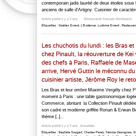
contemporain jadis lauréé de deux étoiles sous 
anciens de salle d’Artigny. Cuisinier de caractère
Article publié il y a 5 ans
Restaurants français Montbazon
Étiquettes :
Gaëtan Evrard
,
L'Evidence
,
Ludivine Evrard
,
Restauran
Les chuchotis du lundi : les Bras 
chez Pinault, la réouverture de Kei 
des chefs à Paris, Raffaele de Mase 
arrive, Hervé Guttin le méconnu du
cuisinier artiste, Jérôme Roy le ret
Les Bras et leur ombre Maxime Vergély chez P
moment à Paris : une table gastronomique logé
Commerce, abritant la Collection Pinault dédiée 
son cadre et moderne griffée Ronan & Erwan Bo
thème […]...
Article publié il y a 5 ans
Actualités
Étiquettes :
Baptiste Swygart
,
Charles Perez
,
Fabrice Desvignes
,
G