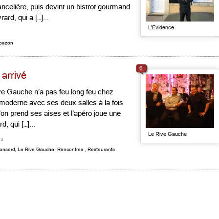
celière, puis devint un bistrot gourmand
ard, qui a […]...
L'Evidence
tbazon
6
arrivé
 Rive Gauche n’a pas feu long feu chez
 moderne avec ses deux salles à la fois
’on prend ses aises et l’apéro joue une
, qui […]...
Le Rive Gauche
rs
onsard
,
Le Rive Gauche
,
Rencontres
,
Restaurants