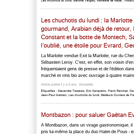
Les chuchotis du lundi
,
Maxime Vergély
,
Raffaelle de Mase
,
Thibaut
Les chuchotis du lundi : la Marlot
gourmand, Arabian déjà de retour,
Constant et la botte de Montech, 
l’oublié, une étoile pour Evrard, G
La Marlotte vendue Exit la Marlotte, rue du Che
Sébastien Leroy. C’est, en effet, son voisin d’e
fréquentaient gens de presse et de l’édition da
marché et vins bio avec ouvrage à quatre mains e
Article publié il y a 8 ans
Actualités
Étiquettes :
Alexandre Trazères
,
Eric Sampietro
,
Frank Renimel
,
Ga
Jean-Paul Arabian
,
Les chuchotis du lundi
,
Meilleurs Ouvriers de F
Montbazon : pour saluer Gaëtan E
A Montbazon, dans un virage gastronomique, il a p
pris lui-même la place du duo Hatet-de Pous – e