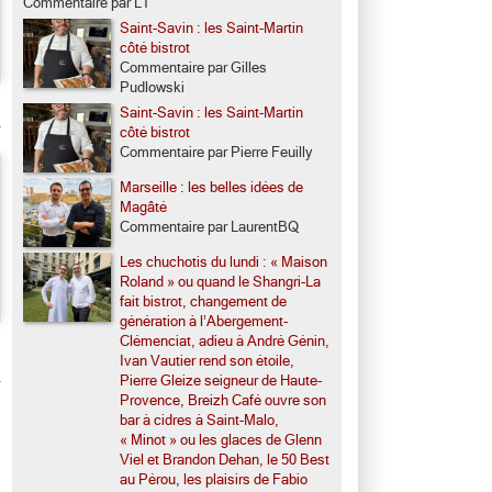
Commentaire par LT
Saint-Savin : les Saint-Martin
côté bistrot
Commentaire par Gilles
Pudlowski
Saint-Savin : les Saint-Martin
côté bistrot
Commentaire par Pierre Feuilly
Marseille : les belles idées de
Magâté
Commentaire par LaurentBQ
Les chuchotis du lundi : « Maison
Roland » ou quand le Shangri-La
fait bistrot, changement de
génération à l’Abergement-
Clémenciat, adieu à André Génin,
Ivan Vautier rend son étoile,
Pierre Gleize seigneur de Haute-
Provence, Breizh Café ouvre son
bar à cidres à Saint-Malo,
« Minot » ou les glaces de Glenn
Viel et Brandon Dehan, le 50 Best
au Pérou, les plaisirs de Fabio