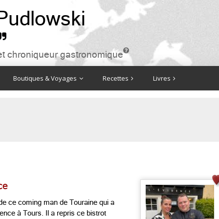
 Pudlowski


ire et chroniqueur gastronomique
Boutiques & Voyages
Recettes
Livres
ce
de ce coming man de Touraine qui a
idence à Tours. Il a repris ce bistrot