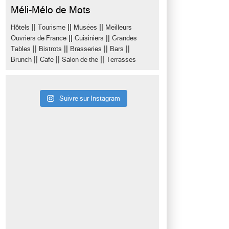
Méli-Mélo de Mots
||
||
||
Hôtels
Tourisme
Musées
Meilleurs
||
||
Ouvriers de France
Cuisiniers
Grandes
||
||
||
||
Tables
Bistrots
Brasseries
Bars
||
||
||
Brunch
Café
Salon de thé
Terrasses
Suivre sur Instagram