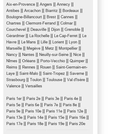
||
||
||
Aix-en-Provence
Angers
Annecy
||
||
||
||
Antibes
Arcachon
Biarritz
Bordeaux
||
||
||
Boulogne-Billancourt
Brest
Cannes
||
||
||
Chartres
Clermont-Ferrand
Colmar
||
||
||
||
Courchevel
Deauville
Dijon
Grenoble
||
||
||
Gérardmer
La Rochelle
Le Cap-Ferret
Le
||
||
||
||
||
Havre
Le Mans
Lille
Lorient
Lyon
||
||
||
||
Marseille
Megève
Metz
Montpellier
||
||
||
||
Nancy
Nantes
Neuilly-sur-Seine
Nice
||
||
||
||
Nîmes
Orléans
Porto-Vecchio
Quimper
||
||
||
Reims
Rennes
Rouen
Saint-Germain-en-
||
||
||
||
Laye
Saint-Malo
Saint-Tropez
Saverne
||
||
||
||
Strasbourg
Toulon
Toulouse
Val d'Isère
||
Valence
Versailles
||
||
||
||
Paris 1er
Paris 2e
Paris 3e
Paris 4e
||
||
||
||
Paris 5e
Paris 6e
Paris 7e
Paris 8e
||
||
||
||
Paris 9e
Paris 10e
Paris 11e
Paris 12e
||
||
||
||
Paris 13e
Paris 14e
Paris 15e
Paris 16e
||
||
||
Paris 17e
Paris 18e
Paris 19e
Paris 20e