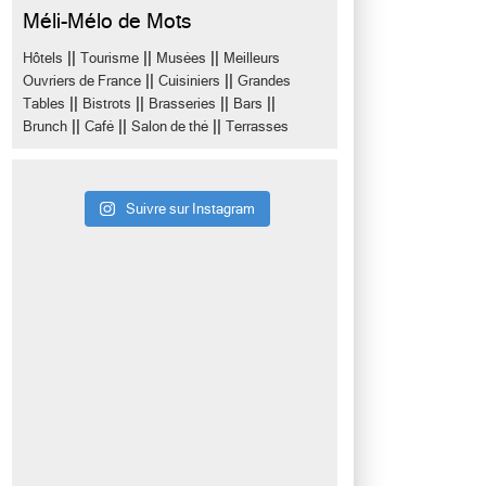
Méli-Mélo de Mots
||
||
||
Hôtels
Tourisme
Musées
Meilleurs
||
||
Ouvriers de France
Cuisiniers
Grandes
||
||
||
||
Tables
Bistrots
Brasseries
Bars
||
||
||
Brunch
Café
Salon de thé
Terrasses
Suivre sur Instagram