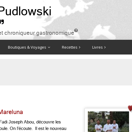
 Pudlowski


ire et chroniqueur gastronomique
Boutiques & Voyages
Recettes
Livres
 Mareluna
, Fadi Joseph Abou, découvre les
le. On l’écoute. Il est le nouveau