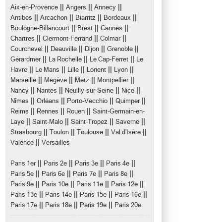
||
||
||
Aix-en-Provence
Angers
Annecy
||
||
||
||
Antibes
Arcachon
Biarritz
Bordeaux
||
||
||
Boulogne-Billancourt
Brest
Cannes
||
||
||
Chartres
Clermont-Ferrand
Colmar
||
||
||
||
Courchevel
Deauville
Dijon
Grenoble
||
||
||
Gérardmer
La Rochelle
Le Cap-Ferret
Le
||
||
||
||
||
Havre
Le Mans
Lille
Lorient
Lyon
||
||
||
||
Marseille
Megève
Metz
Montpellier
||
||
||
||
Nancy
Nantes
Neuilly-sur-Seine
Nice
||
||
||
||
Nîmes
Orléans
Porto-Vecchio
Quimper
||
||
||
Reims
Rennes
Rouen
Saint-Germain-en-
||
||
||
||
Laye
Saint-Malo
Saint-Tropez
Saverne
||
||
||
||
Strasbourg
Toulon
Toulouse
Val d'Isère
||
Valence
Versailles
||
||
||
||
Paris 1er
Paris 2e
Paris 3e
Paris 4e
||
||
||
||
Paris 5e
Paris 6e
Paris 7e
Paris 8e
||
||
||
||
Paris 9e
Paris 10e
Paris 11e
Paris 12e
||
||
||
||
Paris 13e
Paris 14e
Paris 15e
Paris 16e
||
||
||
Paris 17e
Paris 18e
Paris 19e
Paris 20e