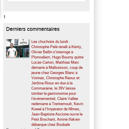
1
Derniers commentaires
Les chuchotis du lundi :
Christophe Pelé renaît à Kérity,
Olivier Bellin s’interroge à
Plomodiern, Hugo Bourny quitte
Lucas-Carton, Matthias Marc
démarre à Malbuisson, coup de
jeune chez Georges Blanc à
Vonnas, Christophe Raoux et
Jérôme Rioux en duo à la
Commaraine, le 39V laisse
tomber la gastronomie pour
l’événementiel, Claire Vallée
redémarre à Trentemoult, Kevin
Kowal à l’Impérator de Nîmes,
Jean-Baptiste Ascione ouvre le
Petit Brochant, Amine Ifakren
débarque chez Boubalé