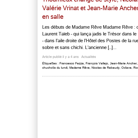
Valérie Vrinat et Jean-Marie Ancher
en salle
Les débuts de Madame Rêve Madame Rêve : c’es
Laurent Taïeb – qui lança jadis le Trésor dans l
– dans l’aile droite de l’Hôtel des Postes de la 
sobre et sans chichi. L’ancienne […]...
Article publié il y a 4 ans
Actualités
Étiquettes :
Francesco Fezza
,
François Vallejo
,
Jean-Marie Ancher
chuchotis du lundi
,
Madame Rêve
,
Nicolas de Rabaudy
,
Octave
,
Ro