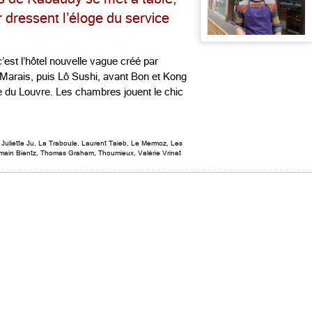
 dressent l’éloge du service
t l’hôtel nouvelle vague créé par
e Marais, puis Lô Sushi, avant Bon et Kong
rue du Louvre. Les chambres jouent le chic
,
Juliette Ju
,
La Traboule
,
Laurent Taieb
,
Le Mermoz
,
Les
main Bientz
,
Thomas Graham
,
Thoumieux
,
Valérie Vrinat