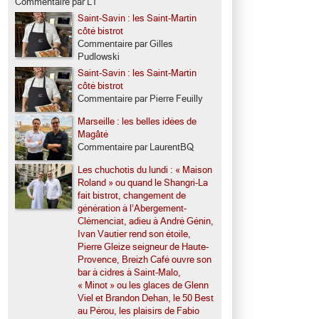
Commentaire par LT
Saint-Savin : les Saint-Martin
côté bistrot
Commentaire par Gilles
Pudlowski
Saint-Savin : les Saint-Martin
côté bistrot
Commentaire par Pierre Feuilly
Marseille : les belles idées de
Magâté
Commentaire par LaurentBQ
Les chuchotis du lundi : « Maison
Roland » ou quand le Shangri-La
fait bistrot, changement de
génération à l’Abergement-
Clémenciat, adieu à André Génin,
Ivan Vautier rend son étoile,
Pierre Gleize seigneur de Haute-
Provence, Breizh Café ouvre son
bar à cidres à Saint-Malo,
« Minot » ou les glaces de Glenn
Viel et Brandon Dehan, le 50 Best
au Pérou, les plaisirs de Fabio