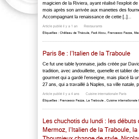
magicien de la Riviera, ayant réalisé l’exploit 
mois après son arrivée aux manettes des four
Accompagnant la renaissance de cette […]...
Article publié il y a 1 an
Restaurants
Étiquettes :
Château de Théoule
,
Fadi Abou
,
Francesco Fezza
,
Ma
Paris 8e : l’Italien de la Traboule
Ce fut une table lyonnaise, jadis créée par Dav
tradition, avec andouillette, quenelle et tablier 
gourmet qui a gardé l’enseigne, mais placé là u
27 ans, qui a travaillé à Naples, sa ville natale, p
Article publié il y a 4 ans
Cuisine internationale Paris
Étiquettes :
Francesco Fezza
,
La Traboule
,
Cuisine internationale 
Les chuchotis du lundi : les début
Mermoz, l’Italien de la Traboule, l
Thoumieux change de style, Nicola