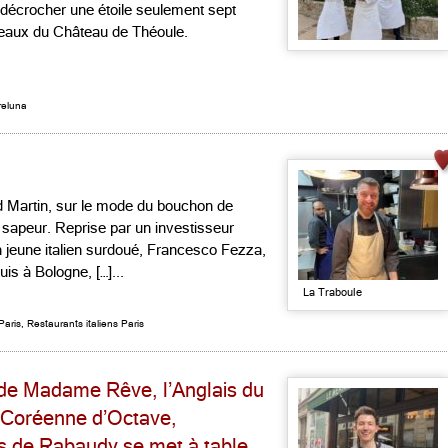
de décrocher une étoile seulement sept
neaux du Château de Théoule.
reluna
id Martin, sur le mode du bouchon de
de sapeur. Reprise par un investisseur
n jeune italien surdoué, Francesco Fezza,
uis à Bologne, […]...
La Traboule
Paris
,
Restaurants italiens Paris
s de Madame Rêve, l’Anglais du
a Coréenne d’Octave,
s de Rabaudy se met à table,