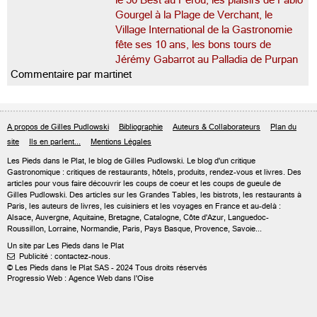
le 50 Best au Pérou, les plaisirs de Fabio
Gourgel à la Plage de Verchant, le
Village International de la Gastronomie
fête ses 10 ans, les bons tours de
Jérémy Gabarrot au Palladia de Purpan
Commentaire par martinet
A propos de Gilles Pudlowski
Bibliographie
Auteurs & Collaborateurs
Plan du
site
Ils en parlent...
Mentions Légales
Les Pieds dans le Plat, le blog de
Gilles Pudlowski
. Le blog d'un critique
Gastronomique : critiques de restaurants, hôtels, produits, rendez-vous et livres. Des
articles pour vous faire découvrir les coups de coeur et les coups de gueule de
Gilles Pudlowski. Des articles sur les Grandes Tables, les bistrots, les restaurants à
Paris, les auteurs de livres, les cuisiniers et les voyages en France et au-delà :
Alsace, Auvergne, Aquitaine, Bretagne, Catalogne, Côte d'Azur, Languedoc-
Roussillon, Lorraine, Normandie, Paris, Pays Basque, Provence, Savoie...
Un site par Les Pieds dans le Plat
Publicité : contactez-nous.

© Les Pieds dans le Plat SAS - 2024 Tous droits réservés
Progressio Web : Agence Web dans l'Oise