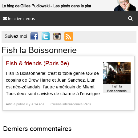
Le blog de Gilles Pudlowski
Les pieds dans le plat
Inscrivez-vous

Suivez moi
Fish la Boissonnerie
Fish & friends (Paris 6e)
Fish la Boissonnerie: c’est la table genre QG de
copains de Drew Harre et Juan Sanchez. L’un
Fish la
est néo-zélandais, l’autre américain de Miami.
Boissonnerie
Tous deux sont cavistes de charme à l’enseigne
de la Dernière Goutte, rue Bourbon le Château,
Article publié il y a 14 ans
Cuisine internationale Paris
spécialistes de la fast food chic à l’enseigne de
Cosi, en face de leur demeure, qui […]...
Derniers commentaires