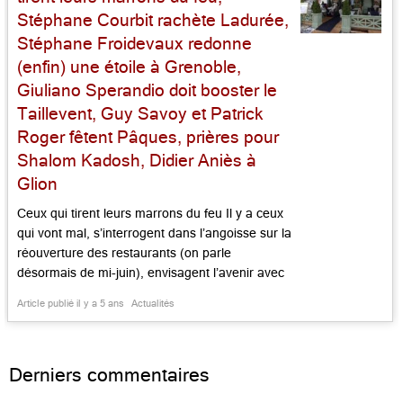
Stéphane Courbit rachète Ladurée,
Stéphane Froidevaux redonne
(enfin) une étoile à Grenoble,
Giuliano Sperandio doit booster le
Taillevent, Guy Savoy et Patrick
Roger fêtent Pâques, prières pour
Shalom Kadosh, Didier Aniès à
Glion
Ceux qui tirent leurs marrons du feu Il y a ceux
qui vont mal, s’interrogent dans l’angoisse sur la
réouverture des restaurants (on parle
désormais de mi-juin), envisagent l’avenir avec
pessimisme, mettent la clé sous la porte, et
Article publié il y a 5 ans
Actualités
ceux qui prennent l’initiative d’aller de l’avant. En
temps de pandémie galopante et de fermeture
obligée, de […]...
Derniers commentaires