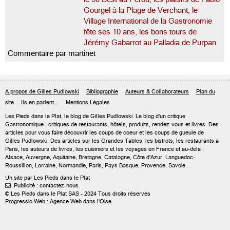
Gourgel à la Plage de Verchant, le
Village International de la Gastronomie
fête ses 10 ans, les bons tours de
Jérémy Gabarrot au Palladia de Purpan
Commentaire par martinet
A propos de Gilles Pudlowski
Bibliographie
Auteurs & Collaborateurs
Plan du
site
Ils en parlent...
Mentions Légales
Les Pieds dans le Plat, le blog de
Gilles Pudlowski
. Le blog d'un critique
Gastronomique : critiques de restaurants, hôtels, produits, rendez-vous et livres. Des
articles pour vous faire découvrir les coups de coeur et les coups de gueule de
Gilles Pudlowski. Des articles sur les Grandes Tables, les bistrots, les restaurants à
Paris, les auteurs de livres, les cuisiniers et les voyages en France et au-delà :
Alsace, Auvergne, Aquitaine, Bretagne, Catalogne, Côte d'Azur, Languedoc-
Roussillon, Lorraine, Normandie, Paris, Pays Basque, Provence, Savoie...
Un site par Les Pieds dans le Plat
Publicité : contactez-nous.

© Les Pieds dans le Plat SAS - 2024 Tous droits réservés
Progressio Web : Agence Web dans l'Oise