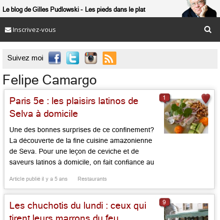
Le blog de Gilles Pudlowski
Les pieds dans le plat
Inscrivez-vous

Suivez moi
Felipe Camargo
1
Paris 5e : les plaisirs latinos de
Selva à domicile
Une des bonnes surprises de ce confinement?
La découverte de la fine cuisine amazonienne
de Seva. Pour une leçon de ceviche et de
saveurs latinos à domicile, on fait confiance au
chef Felipe Camargo, jeune colombien, ayant
Article publié il y a 5 ans
Restaurants
travaillé au Pérou et à Paris (chez Manko) avec
Gaston Acurio, et au directeur de la maison
9
Les chuchotis du lundi : ceux qui
Hugues […]...
tirent leurs marrons du feu,