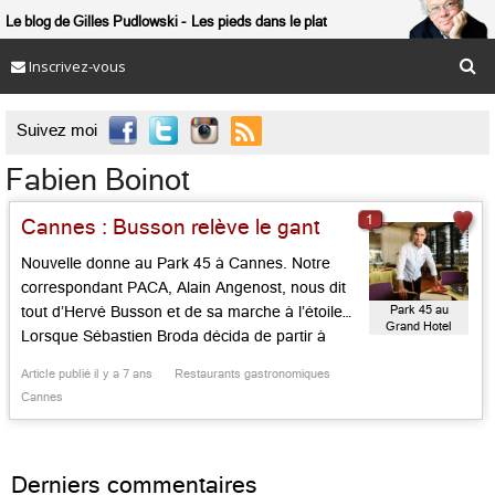
Le blog de Gilles Pudlowski
Les pieds dans le plat
Inscrivez-vous

Suivez moi
Fabien Boinot
1
Cannes : Busson relève le gant
Nouvelle donne au Park 45 à Cannes. Notre
correspondant PACA, Alain Angenost, nous dit
Park 45 au
tout d’Hervé Busson et de sa marche à l’étoile…
Grand Hotel
Lorsque Sébastien Broda décida de partir à
Cognac pour devenir le chef exécutif d’un neuf
Article publié il y a 7 ans
Restaurants gastronomiques
luxueux complexe hôtelier comprenant table
Cannes
gastronomique et belle brasserie, il y eut des
déjeuners test pour sélectionner […]...
Derniers commentaires