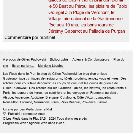
glaces de Glenn Viel et Brandon Dehan,
le 50 Best au Pérou, les plaisirs de Fabio
Gourgel à la Plage de Verchant, le
Village International de la Gastronomie
fête ses 10 ans, les bons tours de
Jérémy Gabarrot au Palladia de Purpan
Commentaire par martinet
A propos de Gilles Pudlowski
Bibliographie
Auteurs & Collaborateurs
Plan du
site
Ils en parlent...
Mentions Légales
Les Pieds dans le Plat, le blog de
Gilles Pudlowski
. Le blog d'un critique
Gastronomique : critiques de restaurants, hôtels, produits, rendez-vous et livres. Des
articles pour vous faire découvrir les coups de coeur et les coups de gueule de
Gilles Pudlowski. Des articles sur les Grandes Tables, les bistrots, les restaurants à
Paris, les auteurs de livres, les cuisiniers et les voyages en France et au-delà :
Alsace, Auvergne, Aquitaine, Bretagne, Catalogne, Côte d'Azur, Languedoc-
Roussillon, Lorraine, Normandie, Paris, Pays Basque, Provence, Savoie...
Un site par Les Pieds dans le Plat
Publicité : contactez-nous.

© Les Pieds dans le Plat SAS - 2024 Tous droits réservés
Progressio Web : Agence Web dans l'Oise