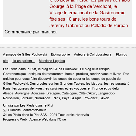
le 50 Best au Pérou, les plaisirs de Fabio
Gourgel à la Plage de Verchant, le
Village International de la Gastronomie
fête ses 10 ans, les bons tours de
Jérémy Gabarrot au Palladia de Purpan
Commentaire par martinet
A propos de Gilles Pudlowski
Bibliographie
Auteurs & Collaborateurs
Plan du
site
Ils en parlent...
Mentions Légales
Les Pieds dans le Plat, le blog de
Gilles Pudlowski
. Le blog d'un critique
Gastronomique : critiques de restaurants, hôtels, produits, rendez-vous et livres. Des
articles pour vous faire découvrir les coups de coeur et les coups de gueule de
Gilles Pudlowski. Des articles sur les Grandes Tables, les bistrots, les restaurants à
Paris, les auteurs de livres, les cuisiniers et les voyages en France et au-delà :
Alsace, Auvergne, Aquitaine, Bretagne, Catalogne, Côte d'Azur, Languedoc-
Roussillon, Lorraine, Normandie, Paris, Pays Basque, Provence, Savoie...
Un site par Les Pieds dans le Plat
Publicité : contactez-nous.

© Les Pieds dans le Plat SAS - 2024 Tous droits réservés
Progressio Web : Agence Web dans l'Oise