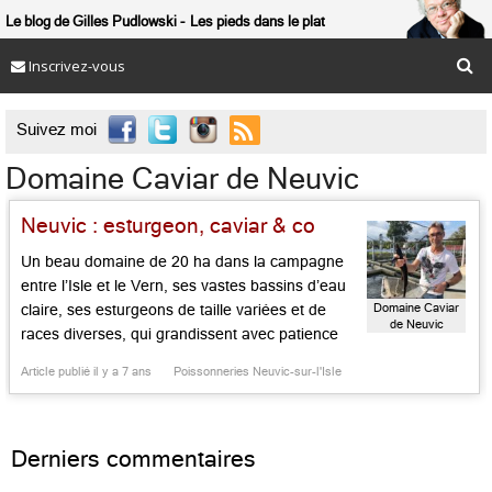
Le blog de Gilles Pudlowski
Les pieds dans le plat
Inscrivez-vous

Suivez moi
Domaine Caviar de Neuvic
Neuvic : esturgeon, caviar & co
Un beau domaine de 20 ha dans la campagne
entre l’Isle et le Vern, ses vastes bassins d’eau
Domaine Caviar
claire, ses esturgeons de taille variées et de
de Neuvic
races diverses, qui grandissent avec patience
jusqu’à permettre la production d’un caviar de
Article publié il y a 7 ans
Poissonneries Neuvic-sur-l'Isle
qualité : c’est l’impressionnante maison
qu’administre avec ferveur Laurent
Deverlanges. Ce Lyonnais bourlingueur,
Derniers commentaires
enraciné là depuis […]...