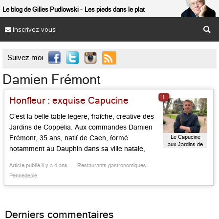
Le blog de Gilles Pudlowski
Les pieds dans le plat
Inscrivez-vous

Suivez moi
Damien Frémont
1
Honfleur : exquise Capucine
C’est la belle table légère, fraîche, créative des
Jardins de Coppélia. Aux commandes Damien
Le Capucine
Frémont, 35 ans, natif de Caen, formé
aux Jardins de
notamment au Dauphin dans sa ville natale,
Coppélia
puis dans le groupe Barrière à l’Etrier du Royal,
Article publié il y a 4 ans
Restaurants gastronomiques
avec Eric Provost, avant de créer sa propre
Pennedepie
table à Londres (le Gastronome). Ayant quitté
l’Angleterre après le […]...
Derniers commentaires