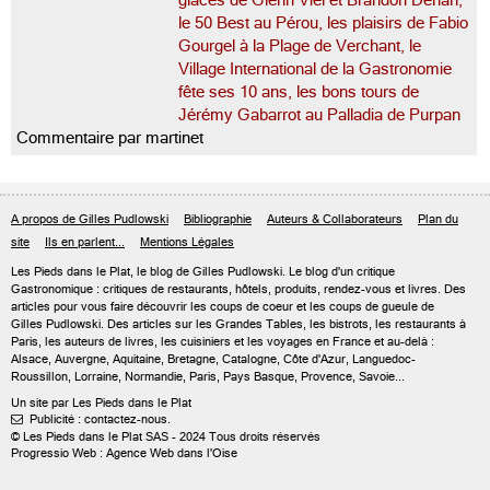
glaces de Glenn Viel et Brandon Dehan,
le 50 Best au Pérou, les plaisirs de Fabio
Gourgel à la Plage de Verchant, le
Village International de la Gastronomie
fête ses 10 ans, les bons tours de
Jérémy Gabarrot au Palladia de Purpan
Commentaire par martinet
A propos de Gilles Pudlowski
Bibliographie
Auteurs & Collaborateurs
Plan du
site
Ils en parlent...
Mentions Légales
Les Pieds dans le Plat, le blog de
Gilles Pudlowski
. Le blog d'un critique
Gastronomique : critiques de restaurants, hôtels, produits, rendez-vous et livres. Des
articles pour vous faire découvrir les coups de coeur et les coups de gueule de
Gilles Pudlowski. Des articles sur les Grandes Tables, les bistrots, les restaurants à
Paris, les auteurs de livres, les cuisiniers et les voyages en France et au-delà :
Alsace, Auvergne, Aquitaine, Bretagne, Catalogne, Côte d'Azur, Languedoc-
Roussillon, Lorraine, Normandie, Paris, Pays Basque, Provence, Savoie...
Un site par Les Pieds dans le Plat
Publicité : contactez-nous.

© Les Pieds dans le Plat SAS - 2024 Tous droits réservés
Progressio Web : Agence Web dans l'Oise