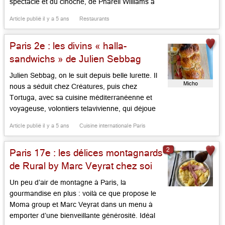
spectacle et du cinoche, de Pharell Williams à
Jay Z, de Madonna à Omar Sy, qui ont chez lui
Article publié il y a 5 ans
Restaurants
leur rond de serviette. Mais, en temps de semi-
confinement, Jean […]...
Paris 2e : les divins « halla-
sandwichs » de Julien Sebbag
Julien Sebbag, on le suit depuis belle lurette. Il
Micho
nous a séduit chez Créatures, puis chez
Tortuga, avec sa cuisine méditerranéenne et
voyageuse, volontiers telavivienne, qui déjoue
les codes, en réinvente d’autres, mixe les
Article publié il y a 5 ans
Cuisine internationale Paris
cultures avec habileté. Il lance aujourd’hui, avec
le Moma Group, un comptoir de street-food,
2
Paris 17e : les délices montagnards
proche de la rue de la Michodière […]...
de Rural by Marc Veyrat chez soi
Un peu d’air de montagne à Paris, la
gourmandise en plus : voilà ce que propose le
Moma group et Marc Veyrat dans un menu à
emporter d’une bienveillante générosité. Idéal