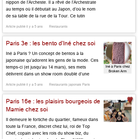
nippon de l’Archeste. Il a rêvé de l’Archestrate
au temps où il débutait au Japon, d’où le nom
de sa table de la rue de la Tour. Ce lutin
rigoureux, qui travailla longtemps pour
Article publié il y a 5 ans
Restaurants
Hiramatsu du Japon à Paris, s’est installé avec
succès dans ce qui se nommait jadis […]...
Paris 3e : les bento d’Iné chez soi
Iné à Paris ? Un concept de bentos à la
japonaise qu’adorent les gens de la mode. Ces
Iné à Paris chez
temps-ci (et jusqu’au 14 mars), ses mets
Broken Arm
délivrent dans un show room doublé d’une
Cafétaria
cafétéria au cœur du Marais. Pas de « bras
Article publié il y a 5 ans
Restaurants japonais Paris
cassés » chez ce « Broken Arm« , mais des
propositions préparées avec minutie et
Paris 16e : les plaisirs bourgeois de
délicatement assaisonnées par […]...
Mamie chez soi
Il demeure le fortiche du quartier, fameux dans
toute la France, discret chez lui, roi de Top
Chef, copain avec les rois du show biz, du