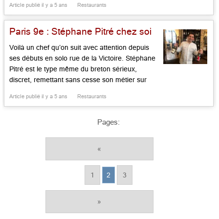
Article publié il y a 5 ans
Restaurants
au Carton Rouge et au Café Jamin, qui sait
jouer de tous les bons […]...
Paris 9e : Stéphane Pitré chez soi
Voilà un chef qu’on suit avec attention depuis
ses débuts en solo rue de la Victoire. Stéphane
Pitré est le type même du breton sérieux,
discret, remettant sans cesse son métier sur
l’ouvrage, menant de front sa table étoilée,
Article publié il y a 5 ans
Restaurants
Louis, et son bistrot tout voisin dédié aux bons
vins et aux mets sages, le Cellier. […]...
Pages:
«
1
2
3
»