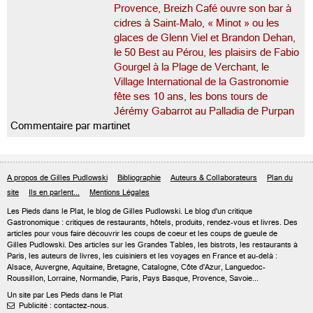
Provence, Breizh Café ouvre son bar à
cidres à Saint-Malo, « Minot » ou les
glaces de Glenn Viel et Brandon Dehan,
le 50 Best au Pérou, les plaisirs de Fabio
Gourgel à la Plage de Verchant, le
Village International de la Gastronomie
fête ses 10 ans, les bons tours de
Jérémy Gabarrot au Palladia de Purpan
Commentaire par martinet
A propos de Gilles Pudlowski
Bibliographie
Auteurs & Collaborateurs
Plan du
site
Ils en parlent...
Mentions Légales
Les Pieds dans le Plat, le blog de
Gilles Pudlowski
. Le blog d'un critique
Gastronomique : critiques de restaurants, hôtels, produits, rendez-vous et livres. Des
articles pour vous faire découvrir les coups de coeur et les coups de gueule de
Gilles Pudlowski. Des articles sur les Grandes Tables, les bistrots, les restaurants à
Paris, les auteurs de livres, les cuisiniers et les voyages en France et au-delà :
Alsace, Auvergne, Aquitaine, Bretagne, Catalogne, Côte d'Azur, Languedoc-
Roussillon, Lorraine, Normandie, Paris, Pays Basque, Provence, Savoie...
Un site par Les Pieds dans le Plat
Publicité : contactez-nous.
