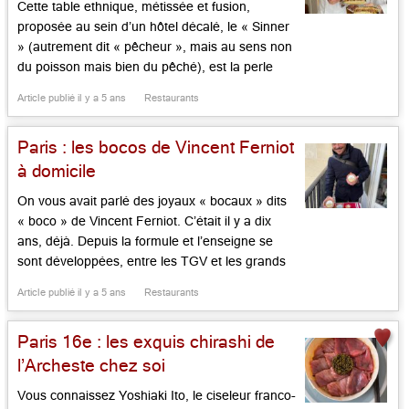
Cette table ethnique, métissée et fusion,
proposée au sein d’un hôtel décalé, le « Sinner
» (autrement dit « pêcheur », mais au sens non
du poisson mais bien du pêché), est la perle
moderniste du groupe Evok (le Brach, Nolinski,
Article publié il y a 5 ans
Restaurants
le restaurant du Palais Royal, la Cour des
Vosges). La cuisine signée d’Adam Bentalha,
Paris : les bocos de Vincent Ferniot
[…]...
à domicile
On vous avait parlé des joyaux « bocaux » dits
« boco » de Vincent Ferniot. C’était il y a dix
ans, déjà. Depuis la formule et l’enseigne se
sont développées, entre les TGV et les grands
et moins grands hôtels (250 en tout !) qui font
Article publié il y a 5 ans
Restaurants
appel à l’expertise du gars Vincent. Mais la
qualité de ce qui […]...
Paris 16e : les exquis chirashi de
l’Archeste chez soi
Vous connaissez Yoshiaki Ito, le ciseleur franco-