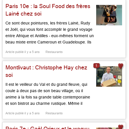
Paris 10e : la Soul Food des frères
légumes, les […]...
Lainé chez soi
Ce sont deux pointures, les frères Lainé, Rudy
et Joël, qui vous font accomplir le grand voyage
entre Afrique et Antilles – eux-mêmes forment un
beau mixte entre Cameroun et Guadeloupe. Ils
ont appris dans de belles maisons franco-
Article publié il y a 5 ans
Restaurants
françaises à Paris (le Véfour, le Lutétia,
Fauchon, Ledoyen, le Plaza Athénée, le Jules
1
Montlivaut : Christophe Hay chez
Verne et le […]...
soi
Il est le veilleur du Val et du grand fleuve, qui
coule à deux pas de son beau village, où il
anime à la fois sa grande table contemporaine
et son bistrot au charme rustique. Même il
s’apprête, dès 2022, à déménager dans un
Article publié il y a 5 ans
Restaurants
ancien hôpital de Blois, dont il fera son neuf
domaine de […]...
Paris 7e : Gaël Orieux et le wagyu