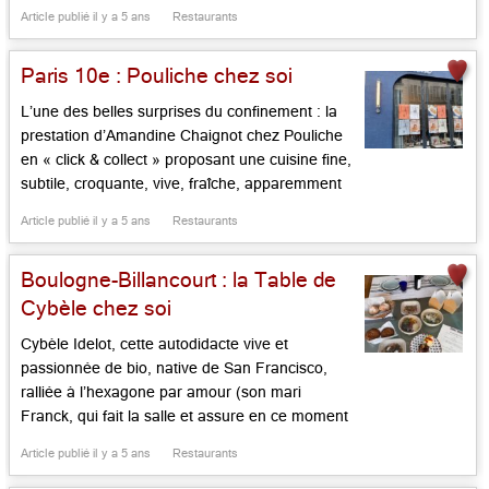
en hiver, subtil sous des allures rustaudes,
Article publié il y a 5 ans
Restaurants
rustique et cependant finaud : voilà ce que
propose le Marco de Manigod avec son équipe
Paris 10e : Pouliche chez soi
de […]...
L’une des belles surprises du confinement : la
prestation d’Amandine Chaignot chez Pouliche
en « click & collect » proposant une cuisine fine,
subtile, croquante, vive, fraîche, apparemment
simple, en réalité d’une justesse de ton sans
Article publié il y a 5 ans
Restaurants
faille. Cela change chaque semaine. Au menu
du jour constamment renouvelé s’ajoute des
Boulogne-Billancourt : la Table de
« hot dog » dit « dwich » de qualité (qui peuvent
[…]...
Cybèle chez soi
Cybèle Idelot, cette autodidacte vive et
passionnée de bio, native de San Francisco,
ralliée à l’hexagone par amour (son mari
Franck, qui fait la salle et assure en ce moment
les livraisons, est champenois de Reims), est la
Article publié il y a 5 ans
Restaurants
Alice Waters du grand Ouest parisien. Comme
son grand modèle de Berkeley, elle adore les