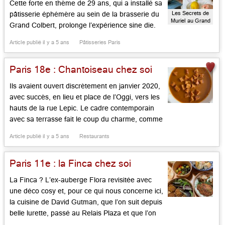
Cette forte en thème de 29 ans, qui a installé sa
Les Secrets de
pâtisserie éphémère au sein de la brasserie du
Muriel au Grand
Grand Colbert, prolonge l’expérience sine die.
Colbert
On sait qu’à l’enseigne des « secrets de Muriel
Article publié il y a 5 ans
Pâtisseries Paris
», cette auvergnate de Clermont-Ferrand, major
de promotion à l’école nationale de pâtisserie
Paris 18e : Chantoiseau chez soi
[…]...
Ils avaient ouvert discrètement en janvier 2020,
avec succès, en lieu et place de l’Oggi, vers les
hauts de la rue Lepic. Le cadre contemporain
avec sa terrasse fait le coup du charme, comme
la cuisine des frères Durant, Nicolas et Julien,
Article publié il y a 5 ans
Restaurants
ancien l’un de l’Agapé et de Servan, l’autre de
Pierre Gagnaire (5 ans […]...
Paris 11e : la Finca chez soi
La Finca ? L’ex-auberge Flora revisitée avec
une déco cosy et, pour ce qui nous concerne ici,
la cuisine de David Gutman, que l’on suit depuis
belle lurette, passé au Relais Plaza et que l’on
vit notamment au Metropolitan, au Napoleone,