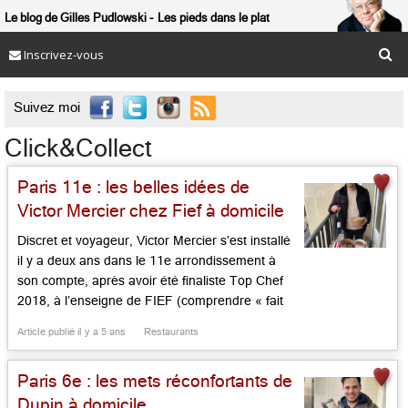
Le blog de Gilles Pudlowski
Les pieds dans le plat
Inscrivez-vous

Suivez moi
Click&Collect
Paris 11e : les belles idées de
Victor Mercier chez Fief à domicile
Discret et voyageur, Victor Mercier s’est installé
il y a deux ans dans le 11e arrondissement à
son compte, après avoir été finaliste Top Chef
2018, à l’enseigne de FIEF (comprendre « fait
ici en France« ). Il joue sa carte avec brio en
Article publié il y a 5 ans
Restaurants
période de semi-confinement avec des mets
locavores, des produits fort joliment sourcés,
Paris 6e : les mets réconfortants de
des […]...
Dupin à domicile