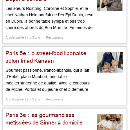
Les sœurs Rostang, Caroline et Sophie, et le
chef Nathan Helo ont fait de l’ex Epi Dupin, revu
en Dupin, la bonne table sympa et pas trop
chère des abords du Bon Marché. En temps de
fermeture des restaurants, ils proposent avec
Article publié il y a 5 ans
Restaurants
ferveur une « streefood » de coeur et de saison,
avec des « dwich » (raccourci mode […]...
Paris 5e : la street-food libanaise
selon Imad Kanaan
Gourmet passionné, franco-libanais, qui a fait
d’Hébé, place Maubert, une table
méditerranéenne de qualité, avec le concours
de Michel Portos et du jeune chef à demeure
Clément Courtemanche, Imad Kaanan est un
Article publié il y a 5 ans
Restaurants
entrepreneur battant à l’enthousiasme
communicatif. Son dernier défi ? Faire connaître
Paris 3e : les gourmandises
la cuisine de ses origines, en reprenant le b.a.
ba des plats […]...
métissées de Sinner à domicile