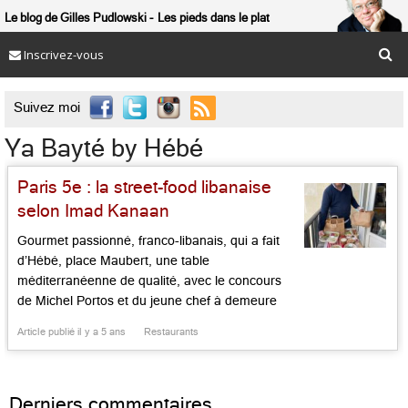
Le blog de Gilles Pudlowski
Les pieds dans le plat
Inscrivez-vous

Suivez moi
Ya Bayté by Hébé
Paris 5e : la street-food libanaise
selon Imad Kanaan
Gourmet passionné, franco-libanais, qui a fait
d’Hébé, place Maubert, une table
méditerranéenne de qualité, avec le concours
de Michel Portos et du jeune chef à demeure
Clément Courtemanche, Imad Kaanan est un
Article publié il y a 5 ans
Restaurants
entrepreneur battant à l’enthousiasme
communicatif. Son dernier défi ? Faire connaître
la cuisine de ses origines, en reprenant le b.a.
Derniers commentaires
ba des plats […]...