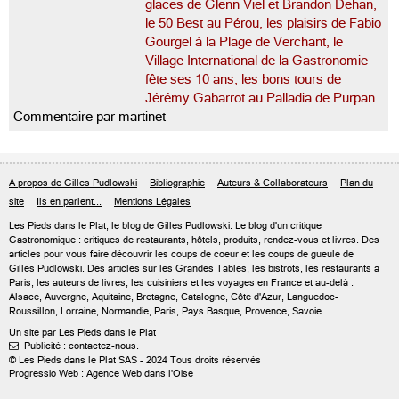
glaces de Glenn Viel et Brandon Dehan,
le 50 Best au Pérou, les plaisirs de Fabio
Gourgel à la Plage de Verchant, le
Village International de la Gastronomie
fête ses 10 ans, les bons tours de
Jérémy Gabarrot au Palladia de Purpan
Commentaire par martinet
A propos de Gilles Pudlowski
Bibliographie
Auteurs & Collaborateurs
Plan du
site
Ils en parlent...
Mentions Légales
Les Pieds dans le Plat, le blog de
Gilles Pudlowski
. Le blog d'un critique
Gastronomique : critiques de restaurants, hôtels, produits, rendez-vous et livres. Des
articles pour vous faire découvrir les coups de coeur et les coups de gueule de
Gilles Pudlowski. Des articles sur les Grandes Tables, les bistrots, les restaurants à
Paris, les auteurs de livres, les cuisiniers et les voyages en France et au-delà :
Alsace, Auvergne, Aquitaine, Bretagne, Catalogne, Côte d'Azur, Languedoc-
Roussillon, Lorraine, Normandie, Paris, Pays Basque, Provence, Savoie...
Un site par Les Pieds dans le Plat
Publicité : contactez-nous.

© Les Pieds dans le Plat SAS - 2024 Tous droits réservés
Progressio Web : Agence Web dans l'Oise