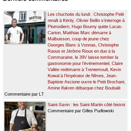
Les chuchotis du lundi : Christophe Pelé
renaît à Kérity, Olivier Bellin s’interroge à
Plomodiern, Hugo Bourny quitte Lucas-
Carton, Matthias Marc démarre à
Malbuisson, coup de jeune chez
Georges Blanc à Vonnas, Christophe
Raoux et Jérôme Rioux en duo à la
Commaraine, le 39V laisse tomber la
gastronomie pour l’événementiel, Claire
Vallée redémarre à Trentemoult, Kevin
Kowal à l’Impérator de Nîmes, Jean-
Baptiste Ascione ouvre le Petit Brochant,
Amine Ifakren débarque chez Boubalé
Commentaire par LT
Saint-Savin : les Saint-Martin côté bistrot
Commentaire par Gilles Pudlowski