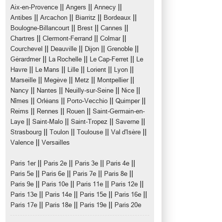
||
||
||
Aix-en-Provence
Angers
Annecy
||
||
||
||
Antibes
Arcachon
Biarritz
Bordeaux
||
||
||
Boulogne-Billancourt
Brest
Cannes
||
||
||
Chartres
Clermont-Ferrand
Colmar
||
||
||
||
Courchevel
Deauville
Dijon
Grenoble
||
||
||
Gérardmer
La Rochelle
Le Cap-Ferret
Le
||
||
||
||
||
Havre
Le Mans
Lille
Lorient
Lyon
||
||
||
||
Marseille
Megève
Metz
Montpellier
||
||
||
||
Nancy
Nantes
Neuilly-sur-Seine
Nice
||
||
||
||
Nîmes
Orléans
Porto-Vecchio
Quimper
||
||
||
Reims
Rennes
Rouen
Saint-Germain-en-
||
||
||
||
Laye
Saint-Malo
Saint-Tropez
Saverne
||
||
||
||
Strasbourg
Toulon
Toulouse
Val d'Isère
||
Valence
Versailles
||
||
||
||
Paris 1er
Paris 2e
Paris 3e
Paris 4e
||
||
||
||
Paris 5e
Paris 6e
Paris 7e
Paris 8e
||
||
||
||
Paris 9e
Paris 10e
Paris 11e
Paris 12e
||
||
||
||
Paris 13e
Paris 14e
Paris 15e
Paris 16e
||
||
||
Paris 17e
Paris 18e
Paris 19e
Paris 20e