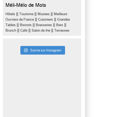
Méli-Mélo de Mots
||
||
||
Hôtels
Tourisme
Musées
Meilleurs
||
||
Ouvriers de France
Cuisiniers
Grandes
||
||
||
||
Tables
Bistrots
Brasseries
Bars
||
||
||
Brunch
Café
Salon de thé
Terrasses
Suivre sur Instagram