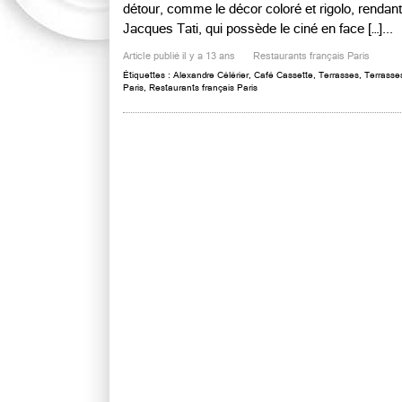
détour, comme le décor coloré et rigolo, renda
Jacques Tati, qui possède le ciné en face […]...
Article publié il y a 13 ans
Restaurants français Paris
Étiquettes :
Alexandre Célérier
,
Café Cassette
,
Terrasses
,
Terrasse
Paris
,
Restaurants français Paris