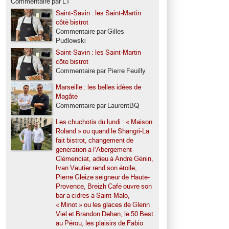
Commentaire par LT
Saint-Savin : les Saint-Martin
côté bistrot
Commentaire par Gilles
Pudlowski
Saint-Savin : les Saint-Martin
côté bistrot
Commentaire par Pierre Feuilly
Marseille : les belles idées de
Magâté
Commentaire par LaurentBQ
Les chuchotis du lundi : « Maison
Roland » ou quand le Shangri-La
fait bistrot, changement de
génération à l’Abergement-
Clémenciat, adieu à André Génin,
Ivan Vautier rend son étoile,
Pierre Gleize seigneur de Haute-
Provence, Breizh Café ouvre son
bar à cidres à Saint-Malo,
« Minot » ou les glaces de Glenn
Viel et Brandon Dehan, le 50 Best
au Pérou, les plaisirs de Fabio