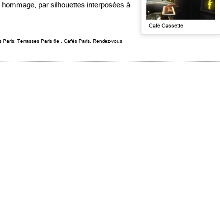
nt hommage, par silhouettes interposées à
Café Cassette
s Paris
,
Terrasses Paris 6e
,
Cafés Paris
,
Rendez-vous