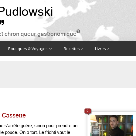
 Pudlowski


ire et chroniqueur gastronomique
Boutiques & Voyages
Recettes
Livres
2
é Cassette
 ne s’arrête guère, sinon pour prendre un
 pouce. On a tort. Le frichti vaut le