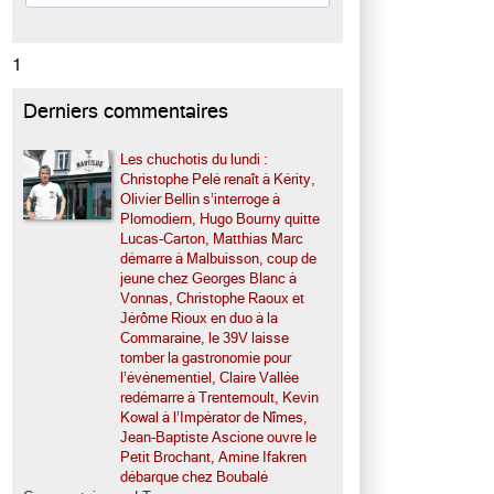
1
Derniers commentaires
Les chuchotis du lundi :
Christophe Pelé renaît à Kérity,
Olivier Bellin s’interroge à
Plomodiern, Hugo Bourny quitte
Lucas-Carton, Matthias Marc
démarre à Malbuisson, coup de
jeune chez Georges Blanc à
Vonnas, Christophe Raoux et
Jérôme Rioux en duo à la
Commaraine, le 39V laisse
tomber la gastronomie pour
l’événementiel, Claire Vallée
redémarre à Trentemoult, Kevin
Kowal à l’Impérator de Nîmes,
Jean-Baptiste Ascione ouvre le
Petit Brochant, Amine Ifakren
débarque chez Boubalé