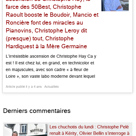
farce des 50Best, Christophe
Raoult booste le Boudoir, Mancio et
Roncière font des miracles au
Pianovins, Christophe Leroy dit
(presque) tout, Christophe
Hardiquest à la Mère Germaine
L’irrésistible ascension de Christophe Hay Ca y
est ! Il est chez lui, en grand, en technicolor et
en majuscules, avec son cadre « à fleur de
Loire », son vaste labo moderne devant lequel
déjeuner ou dîner est un privilège. Dire que
Article publié il y a 4 ans
Actualités
Christophe Hay a réussi son transfert de
Montlivault à Blois est un euphémisme. Il […]...
Derniers commentaires
Les chuchotis du lundi : Christophe Pelé
renaît à Kérity, Olivier Bellin s’interroge à