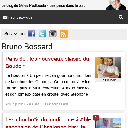
Le blog de Gilles Pudlowski
Les pieds dans le plat
Inscrivez-vous

Suivez moi
Bruno Bossard
Paris 8e : les nouveaux plaisirs du
Boudoir
Le Boudoir ? Un petit recoin gourmand non loin
Le Boudoir
de la cohue des Champs… On a connu là Alice
Bardet, puis le MOF charcutier Arnaud Nicolas
et son fameux pâté en croûte, avec Stéphane
Dufau et Benoît Bouquin en sommelier aguerri
Article publié il y a 4 ans
Brasseries Paris
et drôle. Depuis quelques mois, Christophe
Raoult, MOF 2015, qui fut le chef exécutif […]...
5
Les chuchotis du lundi : l’irrésistible
ascension de Christophe Hay, la