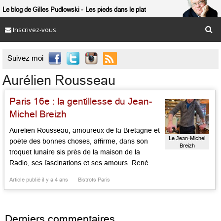
Le blog de Gilles Pudlowski
Les pieds dans le plat
Inscrivez-vous

Suivez moi
Aurélien Rousseau
Paris 16e : la gentillesse du Jean-
Michel Breizh
Aurélien Rousseau, amoureux de la Bretagne et
Le Jean-Michel
poète des bonnes choses, affirme, dans son
Breizh
troquet lunaire sis près de la maison de la
Radio, ses fascinations et ses amours. René
Char, Audrey Hepburn, Eric Tabarly et Billie
Article publié il y a 4 ans
Bistrots Paris
Holiday veillent sur la salle depuis leur photos
encadrées. Le lieu a du charme, avec son
mobilier de […]...
Derniers commentaires