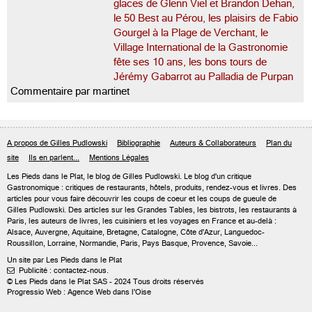
glaces de Glenn Viel et Brandon Dehan,
le 50 Best au Pérou, les plaisirs de Fabio
Gourgel à la Plage de Verchant, le
Village International de la Gastronomie
fête ses 10 ans, les bons tours de
Jérémy Gabarrot au Palladia de Purpan
Commentaire par martinet
A propos de Gilles Pudlowski
Bibliographie
Auteurs & Collaborateurs
Plan du
site
Ils en parlent...
Mentions Légales
Les Pieds dans le Plat, le blog de
Gilles Pudlowski
. Le blog d'un critique
Gastronomique : critiques de restaurants, hôtels, produits, rendez-vous et livres. Des
articles pour vous faire découvrir les coups de coeur et les coups de gueule de
Gilles Pudlowski. Des articles sur les Grandes Tables, les bistrots, les restaurants à
Paris, les auteurs de livres, les cuisiniers et les voyages en France et au-delà :
Alsace, Auvergne, Aquitaine, Bretagne, Catalogne, Côte d'Azur, Languedoc-
Roussillon, Lorraine, Normandie, Paris, Pays Basque, Provence, Savoie...
Un site par Les Pieds dans le Plat
Publicité : contactez-nous.

© Les Pieds dans le Plat SAS - 2024 Tous droits réservés
Progressio Web : Agence Web dans l'Oise