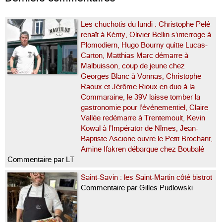
Les chuchotis du lundi : Christophe Pelé
renaît à Kérity, Olivier Bellin s’interroge à
Plomodiern, Hugo Bourny quitte Lucas-
Carton, Matthias Marc démarre à
Malbuisson, coup de jeune chez
Georges Blanc à Vonnas, Christophe
Raoux et Jérôme Rioux en duo à la
Commaraine, le 39V laisse tomber la
gastronomie pour l’événementiel, Claire
Vallée redémarre à Trentemoult, Kevin
Kowal à l’Impérator de Nîmes, Jean-
Baptiste Ascione ouvre le Petit Brochant,
Amine Ifakren débarque chez Boubalé
Commentaire par LT
Saint-Savin : les Saint-Martin côté bistrot
Commentaire par Gilles Pudlowski