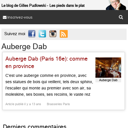
Le blog de Gilles Pudlowski
Les pieds dans le plat
Inscrivez-vous

Suivez moi
Auberge Dab
Auberge Dab (Paris 16e): comme
en province
C’est une auberge comme en province, avec
Auberge Dab
ses statues de bois qui veillent, tels deux sphinx,
l’escalier qui monte au premier avec son air, sa
moleskine, ses boxes, ses recoins, le vaste rez
de chaussée, le service quasi exclusivement
Article publié il y a 13 ans
Brasseries Paris
féminin, prompt et charmant, la carte
rassurante, la proximité du palais des Congrès,
de la porte […]...
Derniers commentaires