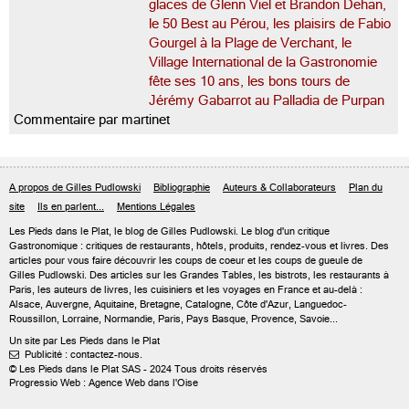
glaces de Glenn Viel et Brandon Dehan,
le 50 Best au Pérou, les plaisirs de Fabio
Gourgel à la Plage de Verchant, le
Village International de la Gastronomie
fête ses 10 ans, les bons tours de
Jérémy Gabarrot au Palladia de Purpan
Commentaire par martinet
A propos de Gilles Pudlowski
Bibliographie
Auteurs & Collaborateurs
Plan du
site
Ils en parlent...
Mentions Légales
Les Pieds dans le Plat, le blog de
Gilles Pudlowski
. Le blog d'un critique
Gastronomique : critiques de restaurants, hôtels, produits, rendez-vous et livres. Des
articles pour vous faire découvrir les coups de coeur et les coups de gueule de
Gilles Pudlowski. Des articles sur les Grandes Tables, les bistrots, les restaurants à
Paris, les auteurs de livres, les cuisiniers et les voyages en France et au-delà :
Alsace, Auvergne, Aquitaine, Bretagne, Catalogne, Côte d'Azur, Languedoc-
Roussillon, Lorraine, Normandie, Paris, Pays Basque, Provence, Savoie...
Un site par Les Pieds dans le Plat
Publicité : contactez-nous.

© Les Pieds dans le Plat SAS - 2024 Tous droits réservés
Progressio Web : Agence Web dans l'Oise