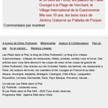
le 50 Best au Pérou, les plaisirs de Fabio
Gourgel à la Plage de Verchant, le
Village International de la Gastronomie
fête ses 10 ans, les bons tours de
Jérémy Gabarrot au Palladia de Purpan
Commentaire par martinet
A propos de Gilles Pudlowski
Bibliographie
Auteurs & Collaborateurs
Plan du
site
Ils en parlent...
Mentions Légales
Les Pieds dans le Plat, le blog de
Gilles Pudlowski
. Le blog d'un critique
Gastronomique : critiques de restaurants, hôtels, produits, rendez-vous et livres. Des
articles pour vous faire découvrir les coups de coeur et les coups de gueule de
Gilles Pudlowski. Des articles sur les Grandes Tables, les bistrots, les restaurants à
Paris, les auteurs de livres, les cuisiniers et les voyages en France et au-delà :
Alsace, Auvergne, Aquitaine, Bretagne, Catalogne, Côte d'Azur, Languedoc-
Roussillon, Lorraine, Normandie, Paris, Pays Basque, Provence, Savoie...
Un site par Les Pieds dans le Plat
Publicité : contactez-nous.

© Les Pieds dans le Plat SAS - 2024 Tous droits réservés
Progressio Web : Agence Web dans l'Oise