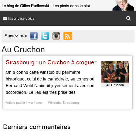
Le blog de Gilles Pudlowski
Les pieds dans le plat
Inscrivez-vous

Suivez moi
Au Cruchon
Strasbourg : un Cruchon à croquer
On a connu cette winstub du périmètre
historique, celui de la cathédrale, au temps où
Au Cruchon
Fernand Wohl l’animait joyeusement avec son
accordéon. Le lieu est très prisé des
noctambules. La gourmandise passait là au
Article publié il y a 4 ans
Winstubs Strasbourg
second plan. L’instrument du gars Fernand fait
désormais partie du décor qui cultive
l’hétéroclite avec charme, entre stammtisch (la
Derniers commentaires
table d’hôte) […]...