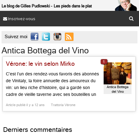
Le blog de Gilles Pudlowski
Les pieds dans le plat
Inscrivez-vous

Suivez moi
Antica Bottega del Vino
1
Vérone: le vin selon Mirko
C’est l’un des rendez-vous favoris des abonnés
de Vinitaly, la foire annuelle des amoureux du
Antica Bottega
vin: un lieu riche d’histoire, qui a gardé son
del Vino
cadre de vieille taverne avec ses bouteilles un
peu partout, son bar avenant, ses tables en
Article publié il y a 12 ans
Trattoria Vérone
bois, ses plats d’hier et d’aujourd’hui, sa carte
des crus monumentale. Le sommelier maison,
Mirko […]...
Derniers commentaires