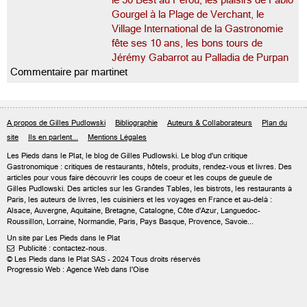
le 50 Best au Pérou, les plaisirs de Fabio
Gourgel à la Plage de Verchant, le
Village International de la Gastronomie
fête ses 10 ans, les bons tours de
Jérémy Gabarrot au Palladia de Purpan
Commentaire par martinet
A propos de Gilles Pudlowski
Bibliographie
Auteurs & Collaborateurs
Plan du
site
Ils en parlent...
Mentions Légales
Les Pieds dans le Plat, le blog de
Gilles Pudlowski
. Le blog d'un critique
Gastronomique : critiques de restaurants, hôtels, produits, rendez-vous et livres. Des
articles pour vous faire découvrir les coups de coeur et les coups de gueule de
Gilles Pudlowski. Des articles sur les Grandes Tables, les bistrots, les restaurants à
Paris, les auteurs de livres, les cuisiniers et les voyages en France et au-delà :
Alsace, Auvergne, Aquitaine, Bretagne, Catalogne, Côte d'Azur, Languedoc-
Roussillon, Lorraine, Normandie, Paris, Pays Basque, Provence, Savoie...
Un site par Les Pieds dans le Plat
Publicité : contactez-nous.

© Les Pieds dans le Plat SAS - 2024 Tous droits réservés
Progressio Web : Agence Web dans l'Oise