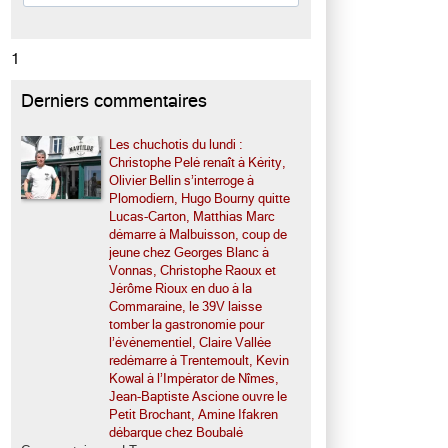
1
Derniers commentaires
Les chuchotis du lundi :
Christophe Pelé renaît à Kérity,
Olivier Bellin s’interroge à
Plomodiern, Hugo Bourny quitte
Lucas-Carton, Matthias Marc
démarre à Malbuisson, coup de
jeune chez Georges Blanc à
Vonnas, Christophe Raoux et
Jérôme Rioux en duo à la
Commaraine, le 39V laisse
tomber la gastronomie pour
l’événementiel, Claire Vallée
redémarre à Trentemoult, Kevin
Kowal à l’Impérator de Nîmes,
Jean-Baptiste Ascione ouvre le
Petit Brochant, Amine Ifakren
débarque chez Boubalé