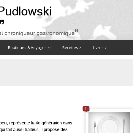
 Pudlowski


ire et chroniqueur gastronomique
Boutiques & Voyages
Recettes
Livres
1
lbert, représente la 4e génération dans
ui fait aussi traiteur. Il propose des