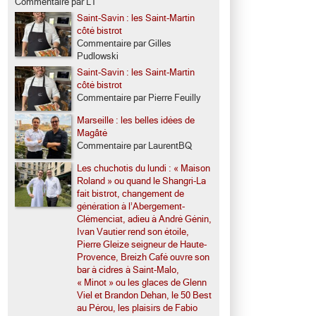
Commentaire par LT
Saint-Savin : les Saint-Martin
côté bistrot
Commentaire par Gilles
Pudlowski
Saint-Savin : les Saint-Martin
côté bistrot
Commentaire par Pierre Feuilly
Marseille : les belles idées de
Magâté
Commentaire par LaurentBQ
Les chuchotis du lundi : « Maison
Roland » ou quand le Shangri-La
fait bistrot, changement de
génération à l’Abergement-
Clémenciat, adieu à André Génin,
Ivan Vautier rend son étoile,
Pierre Gleize seigneur de Haute-
Provence, Breizh Café ouvre son
bar à cidres à Saint-Malo,
« Minot » ou les glaces de Glenn
Viel et Brandon Dehan, le 50 Best
au Pérou, les plaisirs de Fabio