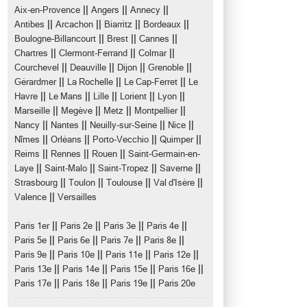
||
||
||
Aix-en-Provence
Angers
Annecy
||
||
||
||
Antibes
Arcachon
Biarritz
Bordeaux
||
||
||
Boulogne-Billancourt
Brest
Cannes
||
||
||
Chartres
Clermont-Ferrand
Colmar
||
||
||
||
Courchevel
Deauville
Dijon
Grenoble
||
||
||
Gérardmer
La Rochelle
Le Cap-Ferret
Le
||
||
||
||
||
Havre
Le Mans
Lille
Lorient
Lyon
||
||
||
||
Marseille
Megève
Metz
Montpellier
||
||
||
||
Nancy
Nantes
Neuilly-sur-Seine
Nice
||
||
||
||
Nîmes
Orléans
Porto-Vecchio
Quimper
||
||
||
Reims
Rennes
Rouen
Saint-Germain-en-
||
||
||
||
Laye
Saint-Malo
Saint-Tropez
Saverne
||
||
||
||
Strasbourg
Toulon
Toulouse
Val d'Isère
||
Valence
Versailles
||
||
||
||
Paris 1er
Paris 2e
Paris 3e
Paris 4e
||
||
||
||
Paris 5e
Paris 6e
Paris 7e
Paris 8e
||
||
||
||
Paris 9e
Paris 10e
Paris 11e
Paris 12e
||
||
||
||
Paris 13e
Paris 14e
Paris 15e
Paris 16e
||
||
||
Paris 17e
Paris 18e
Paris 19e
Paris 20e