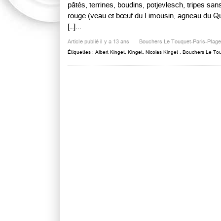
pâtés, terrines, boudins, potjevlesch, tripes sa
rouge (veau et bœuf du Limousin, agneau du Qu
[…]...
Article publié il y a 13 ans
Bouchers Le Touquet-Paris-Plage
Étiquettes :
Albert Kinget
,
Kinget
,
Nicolas Kinget
,
Bouchers Le Tou