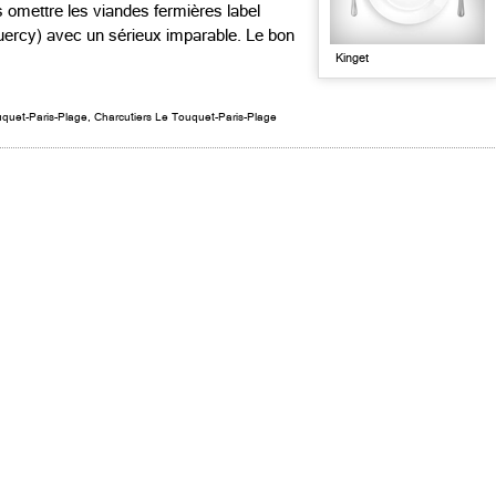
ns omettre les viandes fermières label
ercy) avec un sérieux imparable. Le bon
Kinget
quet-Paris-Plage
,
Charcutiers Le Touquet-Paris-Plage