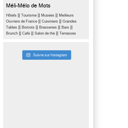
Méli-Mélo de Mots
||
||
||
Hôtels
Tourisme
Musées
Meilleurs
||
||
Ouvriers de France
Cuisiniers
Grandes
||
||
||
||
Tables
Bistrots
Brasseries
Bars
||
||
||
Brunch
Café
Salon de thé
Terrasses
Suivre sur Instagram