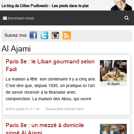
Le blog de Gilles Pudlowski
Les pieds dans le plat
Inscrivez-vous

Suivez moi
Al Ajami
Paris 8e : le Liban gourmand selon
Fadi
La maison a fêté son centenaire il y a cinq ans.
Al Ajami
C’est dire que, depuis 1920, on pratique ici l’art
de savoir recevoir à la libanaise avec
componction. La maison des Abou, qui ouvre
chaque jour, propose des recettes de tradition,
Article publié il y a 1 an
Restaurants libanais Paris
des produits extra frais, est dirigée par le fiston
Fadi, qui représente là la […]...
Paris 8e : un mezzé à domicile
signé Al Ajami