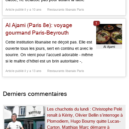
familiale. Celle-ci propose, depuis les années
Article publié il y a 10 ans
Restaurants libanais Paris
1920, des mets de tradition faisant honneur au
pays du cèdre, proposés en rafale façon
1
Al Ajami (Paris 8e): voyage
mezzés chaud ou […]...
gourmand Paris-Beyrouth
Cette institution libanaise ne déçoit pas. Elle est
Al Ajami
ouverte tous les jours, sert en continu et avec le
sourire. On vient pour l’accueil adorable – même
si le maître d’hôtel est un brin autoritaire -,
comme pour le cadre dans les rose-rouge et la
Article publié il y a 13 ans
Restaurants libanais Paris
cuisine aux saveurs délicates et relevées. Les
mezzés chauds et froids, […]...
Derniers commentaires
Les chuchotis du lundi : Christophe Pelé
renaît à Kérity, Olivier Bellin s’interroge à
Plomodiern, Hugo Bourny quitte Lucas-
Carton, Matthias Marc démarre à