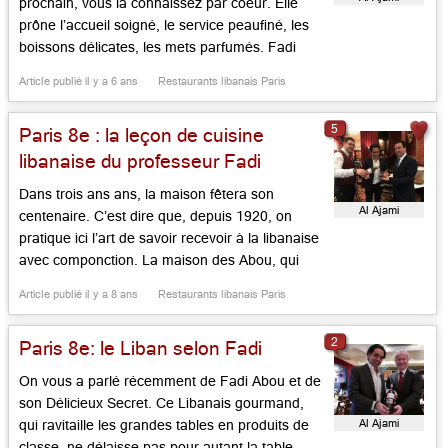
prochain, vous la connaissez par coeur. Elle
prône l’accueil soigné, le service peaufiné, les
boissons délicates, les mets parfumés. Fadi
Abou, qui représente la génération actuelle
Article publié il y a 6 ans
Restaurants libanais Paris
veille avec alacrité sur les produits bien sourcés,
les viandes de qualité, les légumes bios, les vins
5
Paris 8e : la leçon de cuisine
d’exception (comme ce […]...
libanaise du professeur Fadi
Dans trois ans ans, la maison fêtera son
Al Ajami
centenaire. C’est dire que, depuis 1920, on
pratique ici l’art de savoir recevoir à la libanaise
avec componction. La maison des Abou, qui
ouvre chaque jour, propose des recettes de
Article publié il y a 8 ans
Restaurants libanais Paris
traditions, des produits extra frais, est dirigée
par le fiston Fadi, qui représente là la 3e
2
Paris 8e: le Liban selon Fadi
génération […]...
On vous a parlé récemment de Fadi Abou et de
son Délicieux Secret. Ce Libanais gourmand,
Al Ajami
qui ravitaille les grandes tables en produits de
classe, ne délaisse pas pour autant la table