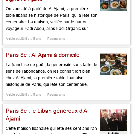
On vous déjà parlé de Al Ajami, la première
table libanaise historique de Paris, qui a fêté son
centenaire. La maison, veillée par le patron
voyageur Fadi Abou, alias Fadi Organic sur
Instagram, qui livre à domicile en assiettes
Article publié il y a 5 ans
Restaurants
colorées, riches, épicées, faisant de riants
mezzés à partager. On essaye ainsi la version
Paris 8e : Al Ajami à domicile
brève avec […]...
La franchise de goût, la générosité sans faille, le
sens de l’abondance, on les connaît fort bien
chez Al Ajami, la première table libanaise
historique de Paris, qui fête son centenaire.
Tous les délices, veillés par le gourmand patron
Article publié il y a 5 ans
Restaurants
Fadi Abou, sont désormais livrés à domicile par
une équipe sérieuse et attentive, avec ses jolies
Paris 8e : le Liban généreux d’Al
[…]...
Ajami
Cette maison libanaise qui fête ses cent ans l’an
Al Ajami