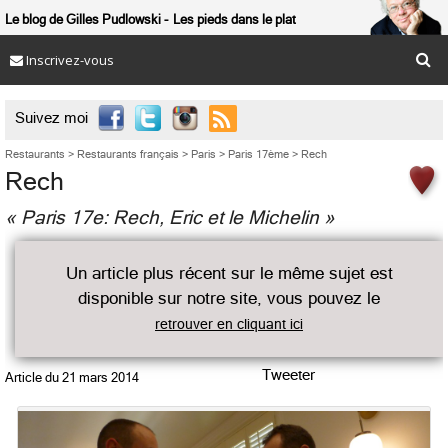
Le blog de Gilles Pudlowski
Les pieds dans le plat
Inscrivez-vous

Suivez moi
Restaurants
>
Restaurants français
>
Paris
>
Paris 17ème
>
Rech
Rech
« Paris 17e: Rech, Eric et le Michelin »
Un article plus récent sur le même sujet est
disponible sur notre site, vous pouvez le
retrouver en cliquant ici
Tweeter
Article du
21 mars 2014