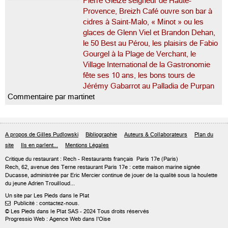
Pierre Gleize seigneur de Haute-
Provence, Breizh Café ouvre son bar à
cidres à Saint-Malo, « Minot » ou les
glaces de Glenn Viel et Brandon Dehan,
le 50 Best au Pérou, les plaisirs de Fabio
Gourgel à la Plage de Verchant, le
Village International de la Gastronomie
fête ses 10 ans, les bons tours de
Jérémy Gabarrot au Palladia de Purpan
Commentaire par martinet
A propos de Gilles Pudlowski
Bibliographie
Auteurs & Collaborateurs
Plan du
site
Ils en parlent...
Mentions Légales
Critique du
restaurant : Rech
- Restaurants français
Paris 17e
(Paris)
Rech, 62, avenue des Terne restaurant Paris 17e : cette maison marine signée
Ducasse, administrée par Eric Mercier continue de jouer de la qualité sous la houlette
du jeune Adrien Trouilloud...
Un site par Les Pieds dans le Plat
Publicité : contactez-nous.

© Les Pieds dans le Plat SAS - 2024 Tous droits réservés
Progressio Web : Agence Web dans l'Oise