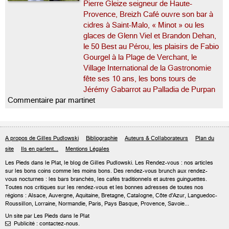
Pierre Gleize seigneur de Haute-
Provence, Breizh Café ouvre son bar à
cidres à Saint-Malo, « Minot » ou les
glaces de Glenn Viel et Brandon Dehan,
le 50 Best au Pérou, les plaisirs de Fabio
Gourgel à la Plage de Verchant, le
Village International de la Gastronomie
fête ses 10 ans, les bons tours de
Jérémy Gabarrot au Palladia de Purpan
Commentaire par martinet
A propos de Gilles Pudlowski
Bibliographie
Auteurs & Collaborateurs
Plan du
site
Ils en parlent...
Mentions Légales
Les Pieds dans le Plat, le blog de
Gilles Pudlowski
. Les Rendez-vous : nos articles
sur les bons coins comme les moins bons. Des rendez-vous brunch aux rendez-
vous nocturnes : les bars branchés, les cafés traditionnels et autres guinguettes.
Toutes nos critiques sur les rendez-vous et les bonnes adresses de toutes nos
régions : Alsace, Auvergne, Aquitaine, Bretagne, Catalogne, Côte d'Azur, Languedoc-
Roussillon, Lorraine, Normandie, Paris, Pays Basque, Provence, Savoie...
Un site par Les Pieds dans le Plat
Publicité : contactez-nous.
