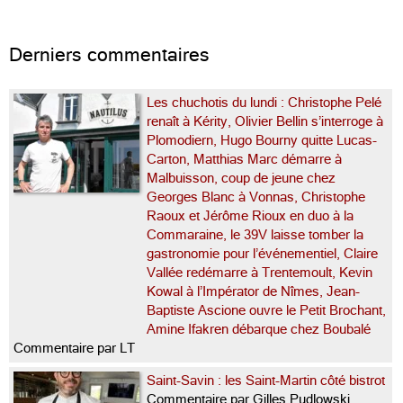
Derniers commentaires
Les chuchotis du lundi : Christophe Pelé
renaît à Kérity, Olivier Bellin s’interroge à
Plomodiern, Hugo Bourny quitte Lucas-
Carton, Matthias Marc démarre à
Malbuisson, coup de jeune chez
Georges Blanc à Vonnas, Christophe
Raoux et Jérôme Rioux en duo à la
Commaraine, le 39V laisse tomber la
gastronomie pour l’événementiel, Claire
Vallée redémarre à Trentemoult, Kevin
Kowal à l’Impérator de Nîmes, Jean-
Baptiste Ascione ouvre le Petit Brochant,
Amine Ifakren débarque chez Boubalé
Commentaire par LT
Saint-Savin : les Saint-Martin côté bistrot
Commentaire par Gilles Pudlowski