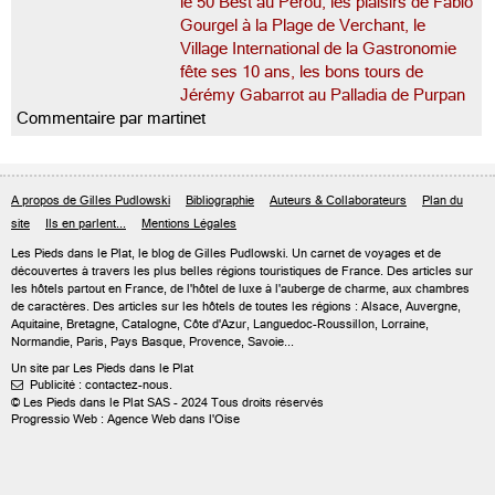
le 50 Best au Pérou, les plaisirs de Fabio
Gourgel à la Plage de Verchant, le
Village International de la Gastronomie
fête ses 10 ans, les bons tours de
Jérémy Gabarrot au Palladia de Purpan
Commentaire par martinet
A propos de Gilles Pudlowski
Bibliographie
Auteurs & Collaborateurs
Plan du
site
Ils en parlent...
Mentions Légales
Les Pieds dans le Plat, le blog de
Gilles Pudlowski
. Un carnet de voyages et de
découvertes à travers les plus belles régions touristiques de France. Des articles sur
les hôtels partout en France, de l'hôtel de luxe à l'auberge de charme, aux chambres
de caractères. Des articles sur les hôtels de toutes les régions : Alsace, Auvergne,
Aquitaine, Bretagne, Catalogne, Côte d'Azur, Languedoc-Roussillon, Lorraine,
Normandie, Paris, Pays Basque, Provence, Savoie...
Un site par Les Pieds dans le Plat
Publicité : contactez-nous.

© Les Pieds dans le Plat SAS - 2024 Tous droits réservés
Progressio Web : Agence Web dans l'Oise