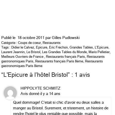
Publié le
18 octobre 2011 par
Gilles Pudlowski
Catégorie :
Coups de coeur
,
Restaurants
Tags :
Didier le Calvez
,
Epicure
,
Eric Fréchon
,
Grandes Tables
,
L'Epicure
,
Laurent Jeannin
,
Le Bristol
,
Les Grandes Tables du Monde
,
Mario Pelletier
,
Meilleurs Ouvriers de France
,
Restaurants français Paris
,
Restaurants
gastronomiques Paris
,
Restaurants français Paris 8ème
,
Restaurants
gastronomiques Paris 8ème
“
L'Epicure à l’hôtel Bristol
” : 1 avis
HIPPOLYTE SCHMITZ
Avis donné il y a 14 ans
Quel dommage! C’etait si chic d’avoir eu deux salles a
manger au Bristol. Surement, et tristement, un histoire de
rendre l’hotel le plus rentable que possible, mais la