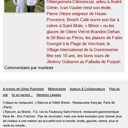
l’Abergement-Clémenciat, adieu à André
Génin, Ivan Vautier rend son étoile,
Pierre Gleize seigneur de Haute-
Provence, Breizh Café ouvre son bar à
cidres à Saint-Malo, « Minot » ou les
glaces de Glenn Viel et Brandon Dehan,
le 50 Best au Pérou, les plaisirs de Fabio
Gourgel à la Plage de Verchant, le
Village International de la Gastronomie
fête ses 10 ans, les bons tours de
Jérémy Gabarrot au Palladia de Purpan
Commentaire par martinet
A propos de Gilles Pudlowski
Bibliographie
Auteurs & Collaborateurs
Plan du
site
Ils en parlent...
Mentions Légales
Critique du
restaurant : L'Epicure à l’hôtel Bristol
- Restaurants français
Paris 8e
(Paris)
L'Epicure, au Bristol, 112, rue du Faubourg Saint-Honoré, restaurant gastronomique
Paris 8e - Eric Fréchon : Pas de révolution, mais une lente évolution pour donner plus
de chaleur à une maison qui accueille tout le monde, droite, gauche, centre, plus le
reste du monde...