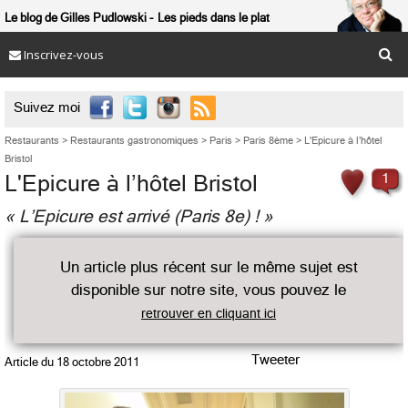
Le blog de Gilles Pudlowski
Les pieds dans le plat
Inscrivez-vous

Suivez moi
Restaurants
>
Restaurants gastronomiques
>
Paris
>
Paris 8ème
>
L'Epicure à l’hôtel
Bristol
L'Epicure à l’hôtel Bristol
1
« L’Epicure est arrivé (Paris 8e) ! »
Un article plus récent sur le même sujet est
disponible sur notre site, vous pouvez le
retrouver en cliquant ici
Tweeter
Article du
18 octobre 2011