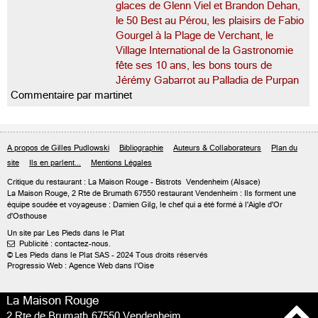
glaces de Glenn Viel et Brandon Dehan,
le 50 Best au Pérou, les plaisirs de Fabio
Gourgel à la Plage de Verchant, le
Village International de la Gastronomie
fête ses 10 ans, les bons tours de
Jérémy Gabarrot au Palladia de Purpan
Commentaire par martinet
A propos de Gilles Pudlowski
Bibliographie
Auteurs & Collaborateurs
Plan du
site
Ils en parlent...
Mentions Légales
Critique du
restaurant : La Maison Rouge
- Bistrots
Vendenheim
(Alsace)
La Maison Rouge, 2 Rte de Brumath 67550 restaurant Vendenheim : Ils forment une
équipe soudée et voyageuse : Damien Gilg, le chef qui a été formé à l'Aigle d'Or
d'Osthouse
Un site par Les Pieds dans le Plat
Publicité : contactez-nous.

© Les Pieds dans le Plat SAS - 2024 Tous droits réservés
Progressio Web : Agence Web dans l'Oise
La Maison Rouge
2 Rte de Brumath
67550 Vendenheim