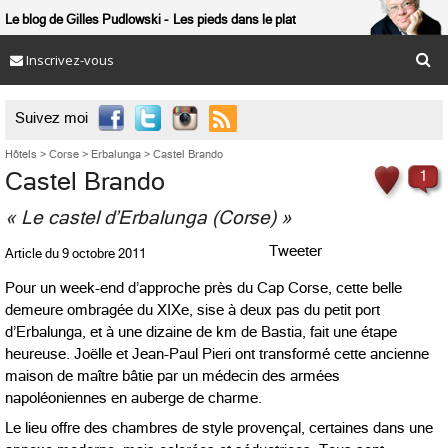
Le blog de Gilles Pudlowski
Les pieds dans le plat
Inscrivez-vous

Suivez moi
Hôtels
>
Corse
>
Erbalunga
>
Castel Brando
Castel Brando
1
« Le castel d’Erbalunga (Corse) »
Tweeter
Article du
9 octobre 2011
Pour un week-end d’approche près du Cap Corse, cette belle
demeure ombragée du XIXe, sise à deux pas du petit port
d’Erbalunga, et à une dizaine de km de Bastia, fait une étape
heureuse. Joëlle et Jean-Paul Pieri ont transformé cette ancienne
maison de maître bâtie par un médecin des armées
napoléoniennes en auberge de charme.
Le lieu offre des chambres de style provençal, certaines dans une