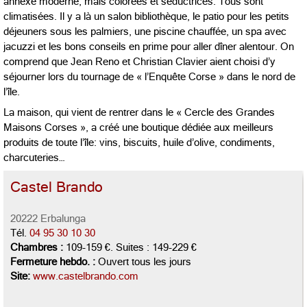
annexe moderne, mais colorées et séductrices. Tous sont
climatisées. Il y a là un salon bibliothèque, le patio pour les petits
déjeuners sous les palmiers, une piscine chauffée, un spa avec
jacuzzi et les bons conseils en prime pour aller dîner alentour. On
comprend que Jean Reno et Christian Clavier aient choisi d’y
séjourner lors du tournage de « l’Enquête Corse » dans le nord de
l’île.
La maison, qui vient de rentrer dans le « Cercle des Grandes
Maisons Corses », a créé une boutique dédiée aux meilleurs
produits de toute l’île: vins, biscuits, huile d’olive, condiments,
charcuteries…
Castel Brando
20222 Erbalunga
Tél.
04 95 30 10 30
Chambres :
109-159 €. Suites : 149-229 €
Fermeture hebdo. :
Ouvert tous les jours
Site:
www.castelbrando.com