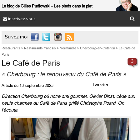
Le blog de Gilles Pudlowski
Les pieds dans le plat
Inscrivez-vous

Suivez moi
Restaurants
>
Restaurants français
>
Normandie
>
Cherbourg-en-Cotentin
>
Le Café de
Paris
Le Café de Paris
3
« Cherbourg : le renouveau du Café de Paris »
Tweeter
Article du
13 septembre 2023
Direction Cherbourg où notre ami gourmet, Olivier Binst, cède aux
neufs charmes du Café de Paris griffé Christophe Poard. On
l’écoute.