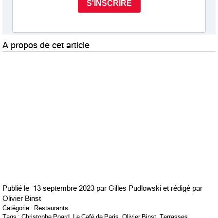
A propos de cet article
Publié le
13 septembre 2023 par
Gilles Pudlowski et rédigé par
Olivier Binst
Catégorie :
Restaurants
Tags :
Christophe Poard
,
Le Café de Paris
,
Olivier Binst
,
Terrasses