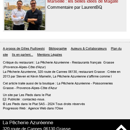
Marseille : les belles idées de Magâté
Commentaire par LaurentBQ
A propos de Gilles Pudlowski
Bibliographie
Auteurs & Collaborateurs
Plan du
site
Ils en parlent...
Mentions Légales
Critique du
restaurant : La Pêcherie Azuréenne
- Restaurants français
Grasse
(Provence-Alpes-Côte d'Azur)
La Pêcherie Azuréenne, 320 route de Cannes 06130, restaurant Grasse : Créée en
2013 par Steven et Kévin Mamelin, La Pêcherie Azuréenne s'affirme comme l
Cet article traite aussi de
la boutique : La Pêcherie Azuréenne
- Poissonneries
Grasse - Provence-Alpes-Côte d'Azur
Un site par Les Pieds dans le Plat
Publicité : contactez-nous.

© Les Pieds dans le Plat SAS - 2024 Tous droits réservés
Progressio Web : Agence Web dans l'Oise
La Pêcherie Azuréenne
320 route de Cannes
06130 Grasse