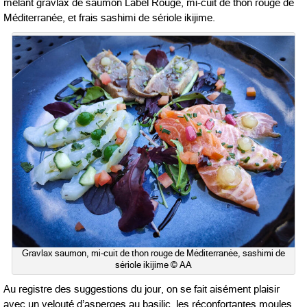
mêlant gravlax de saumon Label Rouge, mi-cuit de thon rouge de
Méditerranée, et frais sashimi de sériole ikijime.
Gravlax saumon, mi-cuit de thon rouge de Méditerranée, sashimi de
sériole ikijime © AA
Au registre des suggestions du jour, on se fait aisément plaisir
avec un velouté d’asperges au basilic, les réconfortantes moules