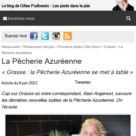
Le blog de Gilles Pudlowski
Les pieds dans le plat
Inscrivez-vous

Suivez moi
Restaurants
>
Restaurants français
>
Provence-Alpes-Côte d'Azur
>
Grasse
>
La
Pêcherie Azuréenne
La Pêcherie Azuréenne
« Grasse : la Pêcherie Azuréenne se met à table »
Tweeter
Article du
8 juin 2023
Cap sur Grasse où notre correspondant, Alain Angenost, savoure
les dernières nouvelles iodées de la Pêcherie Azuréenne. On
l’écoute.