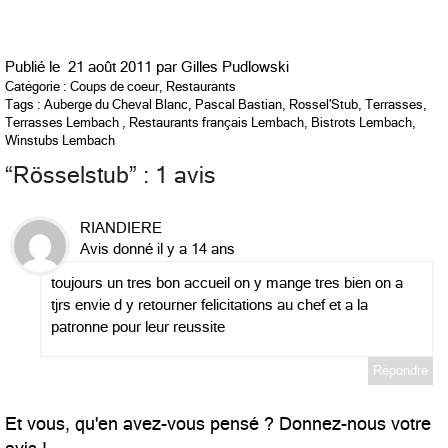
Publié le
21 août 2011 par
Gilles Pudlowski
Catégorie :
Coups de coeur
,
Restaurants
Tags :
Auberge du Cheval Blanc
,
Pascal Bastian
,
Rossel'Stub
,
Terrasses
,
Terrasses Lembach
,
Restaurants français Lembach
,
Bistrots Lembach
,
Winstubs Lembach
“
Rösselstub
” : 1 avis
RIANDIERE
Avis donné il y a 14 ans
toujours un tres bon accueil on y mange tres bien on a
tjrs envie d y retourner felicitations au chef et a la
patronne pour leur reussite
Répondre
Et vous, qu'en avez-vous pensé ? Donnez-nous votre