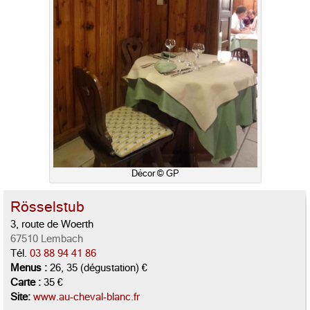
Décor © GP
Rösselstub
3, route de Woerth
67510 Lembach
Tél.
03 88 94 41 86
Menus :
26, 35 (dégustation) €
Carte :
35 €
Site:
www.au-cheval-blanc.fr