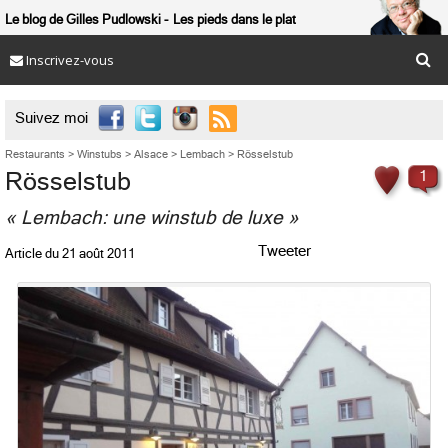
Le blog de Gilles Pudlowski
Les pieds dans le plat
Inscrivez-vous

Suivez moi
Restaurants
>
Winstubs
>
Alsace
>
Lembach
>
Rösselstub
Rösselstub
1
« Lembach: une winstub de luxe »
Tweeter
Article du
21 août 2011