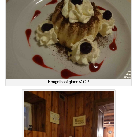
Kougelhopf glacé © GP