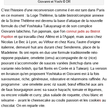
Giovanni et Yoshi © DR
C’est l’histoire d’une reconversion comme il en est tant dans Paris
en ce moment : la Loge Thélème, la table bistrot/comptoir annexe
de la Scène Thélème est devenu la base d’attaque de la nouvelle
formule du chef Yoshitaka Takayanagi et de son complice
Giovanni Iabichino, l’un japonais, que l’on
connut jadis au Bistrot
Papillon
et qui travailla chez Alléno et à l’Agapé, mais aussi chez
Nicolas Le Bec à Lyon, au Véfour et chez Kura, l’autre d’origine
italienne, demeuré huit ans durant chez Senderens, place de la
Madeleine. Ils ont repris en duo une formule traditionnelle néo-
nippone populaire, omelette (omu) accompagnée de riz (rice)
pouvant s’accommoder de sauces variées (ketchup dans une
variante néo-british, qui fait florès en Corée et à Taïwan). La version
en livraison qu’en proposent Yoshitaka et Giovanni est à la fois
savoureuse, riche, généreuse, roborative et néanmoins raffinée. Au
programme : une
omelette avec riz sauté, bœuf effiloché aux airs
de faux bourguignon avec sa sauce hayachi, tomate et légumes,
ou encore volaille et curry, plus salade de roquette, chou blanc et
sésame – avant le cheesecake au coulis passion et les cookie
s
au
chocolat. On en reparle vite.