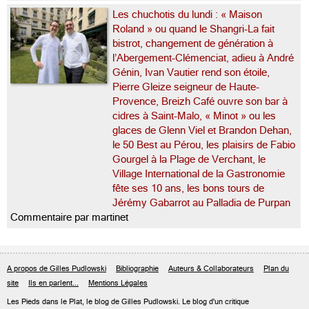
Les chuchotis du lundi : « Maison
Roland » ou quand le Shangri-La fait
bistrot, changement de génération à
l’Abergement-Clémenciat, adieu à André
Génin, Ivan Vautier rend son étoile,
Pierre Gleize seigneur de Haute-
Provence, Breizh Café ouvre son bar à
cidres à Saint-Malo, « Minot » ou les
glaces de Glenn Viel et Brandon Dehan,
le 50 Best au Pérou, les plaisirs de Fabio
Gourgel à la Plage de Verchant, le
Village International de la Gastronomie
fête ses 10 ans, les bons tours de
Jérémy Gabarrot au Palladia de Purpan
Commentaire par martinet
A propos de Gilles Pudlowski
Bibliographie
Auteurs & Collaborateurs
Plan du
site
Ils en parlent...
Mentions Légales
Les Pieds dans le Plat, le blog de
Gilles Pudlowski
. Le blog d'un critique