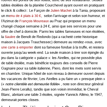
tables étoilées de la planète Courchevel ayant ouvert en pratiquant
le click & collect : Le Farçon de
Julien Machet
à la Tania, proposant
un m
enu de 4 plats à 30 €
, selon l’arrivage et selon son humeur, et
l’Azimut de
François Moureaux
au Praz qui propose un menu
changé chaque semaine à 24 €, ainsi que ses services pour une
offre de chef à domicile. Parmi les tables fameuses et non étoilées,
la
Saulire
de Benoît de Redondo (qui a racheté cette historique
maison à Jacques Trauchessec) demeure au rendez-vous, avec
une carte à emporter
dont sa fameuse fondue à la truffe, et restera
ouverte jusqu’au week-end. La seule maison à tirer son épingle du
jeu dans la catégorie « palace »: les Airelles, qui ne possède plus
de table étoilée, mais bénéficie toujours des conseils de Pierre
Gagnaire pour sa table italienne, Piero, dont les mets sont servis
en chambre. Unique hôtel de son niveau à demeurer ouvert depuis
les vacances de février, Les Airelles a pu faire un « presque plein »
(«
notre clientèle est demeurée fidèle
« , note son directeur général
Jean-Pierre Lerallu), tandis que son voisin immédiat, le Cheval
Blanc, abritant une table 3 étoiles, signée Yannick Alléno, le 1947,
demeurait portes closes.