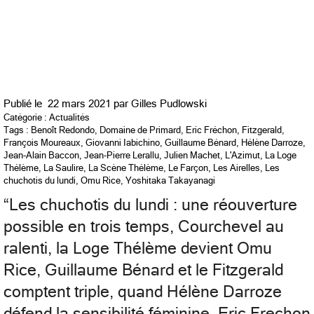
Publié le
22 mars 2021 par
Gilles Pudlowski
Catégorie :
Actualités
Tags :
Benoît Redondo
,
Domaine de Primard
,
Eric Fréchon
,
Fitzgerald
,
François Moureaux
,
Giovanni Iabichino
,
Guillaume Bénard
,
Hélène Darroze
,
Jean-Alain Baccon
,
Jean-Pierre Lerallu
,
Julien Machet
,
L'Azimut
,
La Loge
Thélème
,
La Saulire
,
La Scène Thélème
,
Le Farçon
,
Les Airelles
,
Les
chuchotis du lundi
,
Omu Rice
,
Yoshitaka Takayanagi
“
Les chuchotis du lundi : une réouverture
possible en trois temps, Courchevel au
ralenti, la Loge Thélème devient Omu
Rice, Guillaume Bénard et le Fitzgerald
comptent triple, quand Hélène Darroze
défend la sensibilité féminine, Eric Frechon