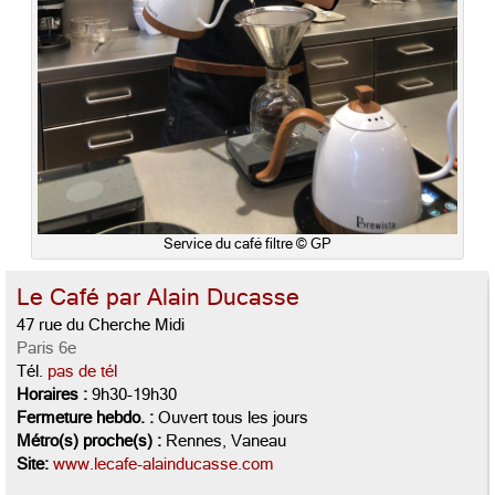
Service du café filtre © GP
Le Café par Alain Ducasse
47 rue du Cherche Midi
Paris 6e
Tél.
pas de tél
Horaires :
9h30-19h30
Fermeture hebdo. :
Ouvert tous les jours
Métro(s) proche(s) :
Rennes, Vaneau
Site:
www.lecafe-alainducasse.com