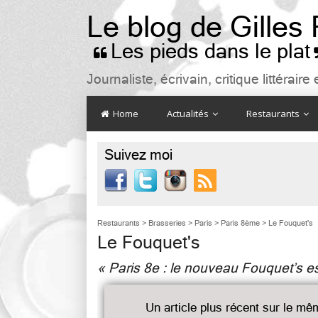
Le blog de Gilles
Les pieds dans le plat

Journaliste, écrivain, critique littéra
Home
Actualités
Restaurants
Suivez moi

Restaurants
>
Brasseries
>
Paris
>
Paris 8ème
>
Le Fouquet's
Le Fouquet's
« Paris 8e : le nouveau Fouquet’s es
Un article plus récent sur le mê