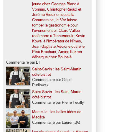
jeune chez Georges Blanc à
Vonnas, Christophe Raoux et
Jérôme Rioux en duo à la
Commaraine, le 39V laisse
tomber la gastronomie pour
l’événementiel, Claire Vallée
redémarre à Trentemoult, Kevin
Kowal à l’Impérator de Nîmes,
Jean-Baptiste Ascione ouvre le
Petit Brochant, Amine Ifakren
débarque chez Boubalé
Commentaire par LT
Saint-Savin : les Saint-Martin
côté bistrot
Commentaire par Gilles
Pudlowski
Saint-Savin : les Saint-Martin
côté bistrot
Commentaire par Pierre Feuilly
Marseille : les belles idées de
Magâté
Commentaire par LaurentBQ
Les chuchotis du lundi : « Maison