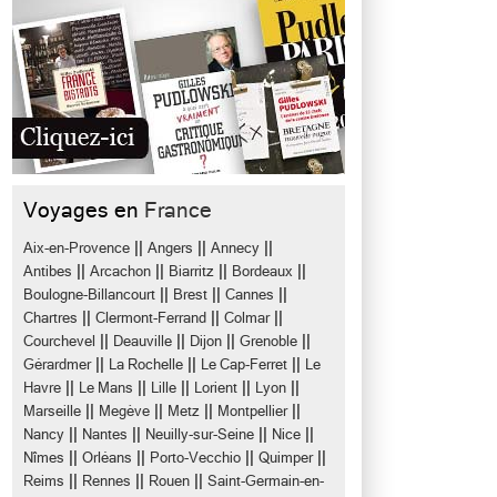
Voyages en
France
||
||
||
Aix-en-Provence
Angers
Annecy
||
||
||
||
Antibes
Arcachon
Biarritz
Bordeaux
||
||
||
Boulogne-Billancourt
Brest
Cannes
||
||
||
Chartres
Clermont-Ferrand
Colmar
||
||
||
||
Courchevel
Deauville
Dijon
Grenoble
||
||
||
Gérardmer
La Rochelle
Le Cap-Ferret
Le
||
||
||
||
||
Havre
Le Mans
Lille
Lorient
Lyon
||
||
||
||
Marseille
Megève
Metz
Montpellier
||
||
||
||
Nancy
Nantes
Neuilly-sur-Seine
Nice
||
||
||
||
Nîmes
Orléans
Porto-Vecchio
Quimper
||
||
||
Reims
Rennes
Rouen
Saint-Germain-en-