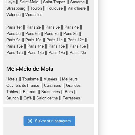
t
||
||
||
||
Laye
Saint-Malo
Saint-Tropez
Saverne
||
||
||
||
Strasbourg
Toulon
Toulouse
Val d'Isère
||
Valence
Versailles
||
||
||
||
Paris 1er
Paris 2e
Paris 3e
Paris 4e
||
||
||
||
Paris 5e
Paris 6e
Paris 7e
Paris 8e
||
||
||
||
Paris 9e
Paris 10e
Paris 11e
Paris 12e
||
||
||
||
Paris 13e
Paris 14e
Paris 15e
Paris 16e
||
||
||
Paris 17e
Paris 18e
Paris 19e
Paris 20e
Méli-Mélo de Mots
||
||
||
Hôtels
Tourisme
Musées
Meilleurs
||
||
Ouvriers de France
Cuisiniers
Grandes
||
||
||
||
Tables
Bistrots
Brasseries
Bars
||
||
||
Brunch
Café
Salon de thé
Terrasses
Suivre sur Instagram