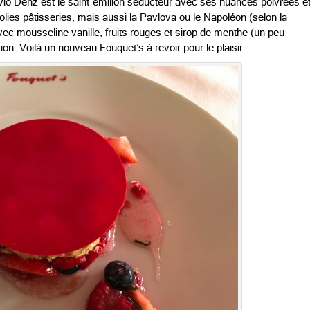
vio Denz est le saint-émilion séducteur avec ses nuances poivrées e
jolies pâtisseries, mais aussi la Pavlova ou le Napoléon (selon la
, avec mousseline vanille, fruits rouges et sirop de menthe (un peu
on. Voilà un nouveau Fouquet’s à revoir pour le plaisir.