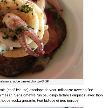
alamars, aubergine et chorizo © GP
rale (et délicieuse) escalope de veau milanaise avec sa fine
parmesan. Sans omettre l’un peu dingo t
artare Fouquet’s, avec thon
hot de vodka groseille. Fort ludique et très tonique!