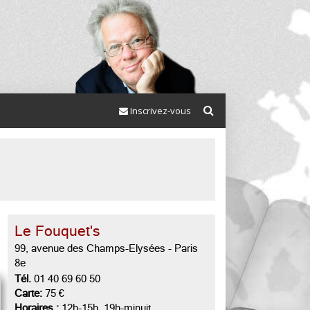
Inscrivez-vous
Le Fouquet's
99, avenue des Champs-Elysées
-
Paris
8e
Tél.
01 40 69 60 50
Carte:
75 €
Horaires :
12h-15h, 19h-minuit