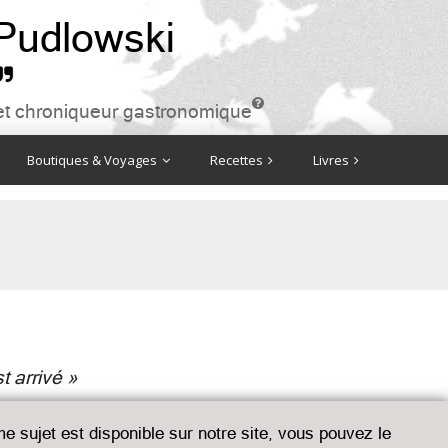
 Pudlowski


ire et chroniqueur gastronomique
Boutiques & Voyages
Recettes
Livres
t arrivé »
me sujet est disponible sur notre site, vous pouvez le