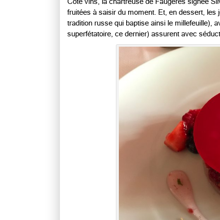
Côté vins, la chartreuse de Faugères signée Sil
fruitées à saisir du moment. Et, en dessert, les 
tradition russe qui baptise ainsi le millefeuille)
superfétatoire, ce dernier) assurent avec séducti