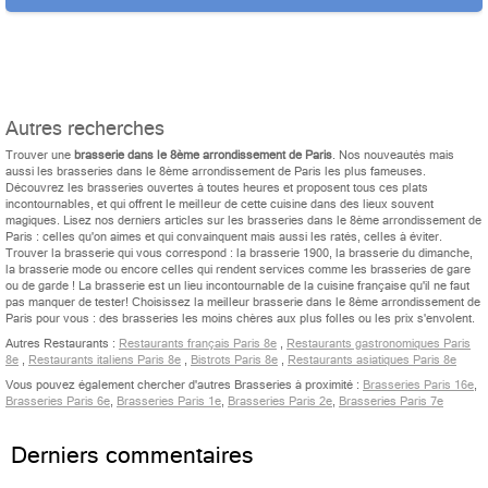
Autres recherches
Trouver une
brasserie dans le 8ème arrondissement de Paris
. Nos nouveautés mais
aussi les brasseries dans le 8ème arrondissement de Paris les plus fameuses.
Découvrez les brasseries ouvertes à toutes heures et proposent tous ces plats
incontournables, et qui offrent le meilleur de cette cuisine dans des lieux souvent
magiques. Lisez nos derniers articles sur les brasseries dans le 8ème arrondissement de
Paris : celles qu'on aimes et qui convainquent mais aussi les ratés, celles à éviter.
Trouver la brasserie qui vous correspond : la brasserie 1900, la brasserie du dimanche,
la brasserie mode ou encore celles qui rendent services comme les brasseries de gare
ou de garde ! La brasserie est un lieu incontournable de la cuisine française qu'il ne faut
pas manquer de tester! Choisissez la meilleur brasserie dans le 8ème arrondissement de
Paris pour vous : des brasseries les moins chères aux plus folles ou les prix s'envolent.
Autres Restaurants :
Restaurants français Paris 8e
,
Restaurants gastronomiques Paris
8e
,
Restaurants italiens Paris 8e
,
Bistrots Paris 8e
,
Restaurants asiatiques Paris 8e
Vous pouvez également chercher d'autres Brasseries à proximité :
Brasseries Paris 16e
,
Brasseries Paris 6e
,
Brasseries Paris 1e
,
Brasseries Paris 2e
,
Brasseries Paris 7e
Derniers commentaires