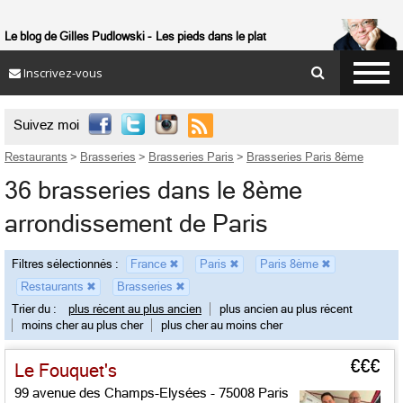
Le blog de Gilles Pudlowski
Les pieds dans le plat
Inscrivez-vous

Suivez moi
Restaurants
>
Brasseries
>
Brasseries Paris
>
Brasseries Paris 8ème
36 brasseries dans le 8ème
arrondissement de Paris
Filtres sélectionnés :
France
✖
Paris
✖
Paris 8ème
✖
Restaurants
✖
Brasseries
✖
Trier du :
plus récent au plus ancien
plus ancien au plus récent
moins cher au plus cher
plus cher au moins cher
€€€
Le Fouquet's
99 avenue des Champs-Elysées - 75008 Paris