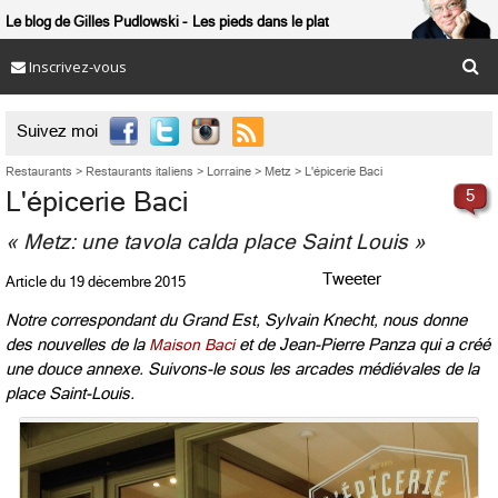
Le blog de Gilles Pudlowski
Les pieds dans le plat
Inscrivez-vous

Suivez moi
Restaurants
>
Restaurants italiens
>
Lorraine
>
Metz
>
L'épicerie Baci
L'épicerie Baci
5
« Metz: une tavola calda place Saint Louis »
Tweeter
Article du
19 décembre 2015
Notre correspondant du Grand Est, Sylvain Knecht, nous donne
des nouvelles de la
Maison Baci
et de Jean-Pierre Panza qui a créé
une douce annexe. Suivons-le sous les arcades médiévales de la
place Saint-Louis.