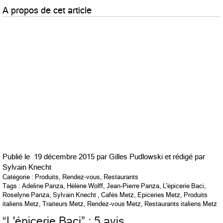
A propos de cet article
Publié le
19 décembre 2015 par
Gilles Pudlowski et rédigé par
Sylvain Knecht
Catégorie :
Produits
,
Rendez-vous
,
Restaurants
Tags :
Adeline Panza
,
Hélène Wolff
,
Jean-Pierre Panza
,
L'épicerie Baci
,
Roselyne Panza
,
Sylvain Knecht
,
Cafés Metz
,
Epiceries Metz
,
Produits
italiens Metz
,
Traiteurs Metz
,
Rendez-vous Metz
,
Restaurants italiens Metz
“
L'épicerie Baci
” : 5 avis