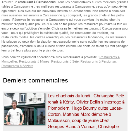
Trouver un
restaurant à Carcassonne
. Tous les commentaires sur les meilleurs grandes
tables à Carcassonne : les meilleurs restaurants à Carcassonne, ceux qu'on peut éviter
également. Nos avis sur les nouveaux bistrots à Carcassonne. Nos restos à découvrir
mais aussi les restaurants à Carcassonne qui comptent, les grands chefs et les petits
restos. Réservez le restaurant à Carcassonne qui vous convient : le moins cher, le
meilleur rapport qualité prix, ceux ou on se fait plaisir, les restaurant pour faire la fête ou
encore ceux ou l'addition s'envole. Choisissez le meilleur restaurant à Carcassonne pour
vous : ceux qui privilégient la cuisine de qualité, les restaurants de tradition, les
restaurants modes, les cadres romantiques, les restaurants tendances, les restaurants
historiques ou ceux dont la situation est exceptionnelle sans oublier les restaurants de
passionnés, d'amoureux de la cuisine et bien entendu de chefs de talent qui font partager
leur art et leurs plats pour le plaisir de tous.
Vous pouvez également chercher d'autres Restaurants à proximité :
Restaurants à
Montpellier
,
Restaurants à Nîmes
,
Restaurants à Sète
,
Restaurants à Perpignan
,
Restaurants à Béziers
Derniers commentaires
Les chuchotis du lundi : Christophe Pelé
renaît à Kérity, Olivier Bellin s’interroge à
Plomodiern, Hugo Bourny quitte Lucas-
Carton, Matthias Marc démarre à
Malbuisson, coup de jeune chez
Georges Blanc à Vonnas, Christophe