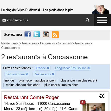
Le blog de Gilles Pudlowski
Les pieds dans le plat
Inscrivez-vous

Suivez moi
Restaurants
>
Restaurants Languedoc-Roussillon
>
Restaurants
Carcassonne
2 restaurants à Carcassonne
Filtres sélectionnés :
France
✖
Languedoc-Roussillon
✖
Carcassonne
✖
Restaurants
✖
Trier du :
plus récent au plus ancien
plus ancien au plus récent
moins cher au plus cher
plus cher au moins cher
€€
Restaurant Comte Roger
4
14, rue Saint Louis - 11000 Carcassonne
Menu
: 23 (déj. formule), 30 (déj.), 41 €.
Carte
: