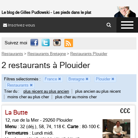
Le blog de Gilles Pudlowski
Les pieds dans le plat
Inscrivez-vous

Suivez moi
Restaurants
>
Restaurants Bretagne
>
Restaurants Plouider
2 restaurants à Plouider
Filtres sélectionnés :
France
✖
Bretagne
✖
Plouider
✖
Restaurants
✖
Trier du :
plus récent au plus ancien
plus ancien au plus récent
moins cher au plus cher
plus cher au moins cher
€€€
La Butte
12, rue de la Mer - 29260 Plouider
Menu
: 32 (déj.), 58, 74, 118 €.
Carte
: 80-100 €.
Fermetures
: Lundi midi.