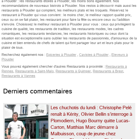
à Plouider : les restaurants étoilés à Plouider, les moins bons également. Nos
recommandations de nouveaux bistrots à Plouider. Nos restos à découvrir mais aussi les
restaurants à Plouider qui comptent, les meilleurs plats et les troquets. Réservez le
restaurant à Plouider qui vous convient : le moins cher, le meilleur rapport qualité prix,
ceux ou on se fait plaisir, les restaurant pour faire la fête ou encore ceux ou l'addition
s'envole. Choisissez le meilleur restaurant à Plouider pour vous : ceux qui privilégient la
cuisine de qualité, les restaurants de tradition, les restaurants modes, les cadres
romantiques, les restaurants tendances, les restaurants historiques ou ceux dont la
situation est exceptionnelle sans oublier les restaurants de passionnés, d'amoureux de la
cuisine et bien entendu de chefs de talent qui font partager leur art et leurs plats pour le
plaisir de tous.
Recherchez également nos :
Epiceries à Plouider
,
Cavistes à Plouider
,
Eleveurs à
Plouider
Vous pouvez également chercher d'autres Restaurants à proximité :
Restaurants à
Rennes
,
Restaurants à Saint-Malo
,
Restaurants à Quimper
,
Restaurants à Brest
,
Restaurants à Vannes
Derniers commentaires
Les chuchotis du lundi : Christophe Pelé
renaît à Kérity, Olivier Bellin s’interroge à
Plomodiern, Hugo Bourny quitte Lucas-
Carton, Matthias Marc démarre à
Malbuisson, coup de jeune chez