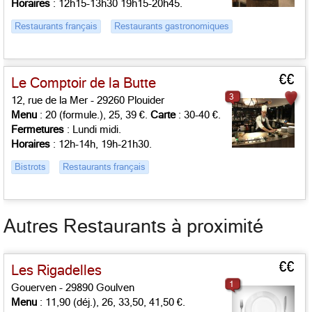
Horaires
: 12h15-13h30 19h15-20h45.
Restaurants français
Restaurants gastronomiques
€€
Le Comptoir de la Butte
3
12, rue de la Mer - 29260 Plouider
Menu
: 20 (formule.), 25, 39 €.
Carte
: 30-40 €.
Fermetures
: Lundi midi.
Horaires
: 12h-14h, 19h-21h30.
Bistrots
Restaurants français
Autres Restaurants à proximité
€€
Les Rigadelles
1
Gouerven - 29890 Goulven
Menu
: 11,90 (déj.), 26, 33,50, 41,50 €.