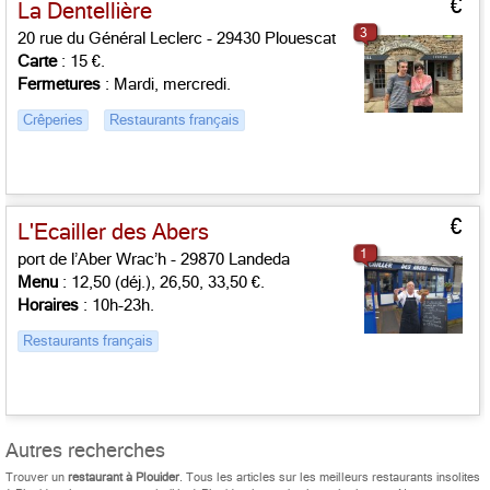
€
La Dentellière
3
20 rue du Général Leclerc - 29430 Plouescat
Carte
: 15 €.
Fermetures
: Mardi, mercredi.
Crêperies
Restaurants français
€
L'Ecailler des Abers
1
port de l’Aber Wrac’h - 29870 Landeda
Menu
: 12,50 (déj.), 26,50, 33,50 €.
Horaires
: 10h-23h.
Restaurants français
Autres recherches
Trouver un
restaurant à Plouider
. Tous les articles sur les meilleurs restaurants insolites