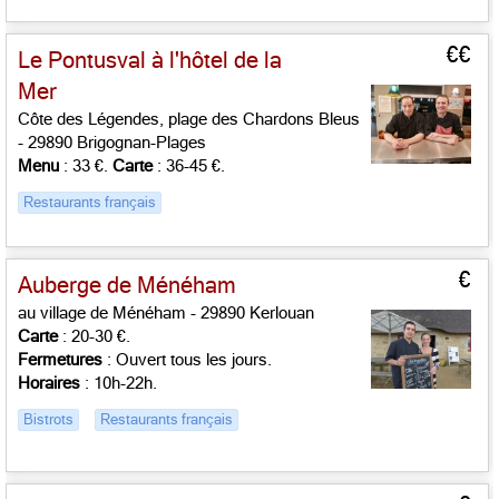
€€
Le Pontusval à l'hôtel de la
Mer
Côte des Légendes, plage des Chardons Bleus
- 29890 Brigognan-Plages
Menu
: 33 €.
Carte
: 36-45 €.
Restaurants français
€
Auberge de Ménéham
au village de Ménéham - 29890 Kerlouan
Carte
: 20-30 €.
Fermetures
: Ouvert tous les jours.
Horaires
: 10h-22h.
Bistrots
Restaurants français