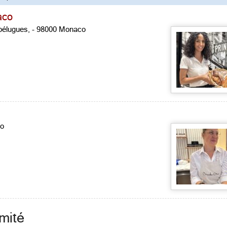
aco
pélugues, - 98000 Monaco
co
imité