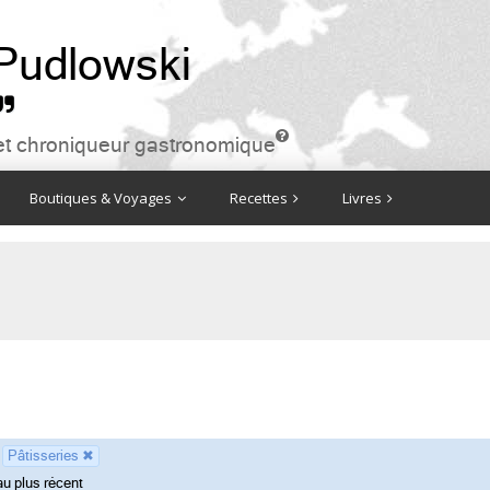
 Pudlowski


ire et chroniqueur gastronomique
Boutiques & Voyages
Recettes
Livres
Pâtisseries
✖
au plus récent