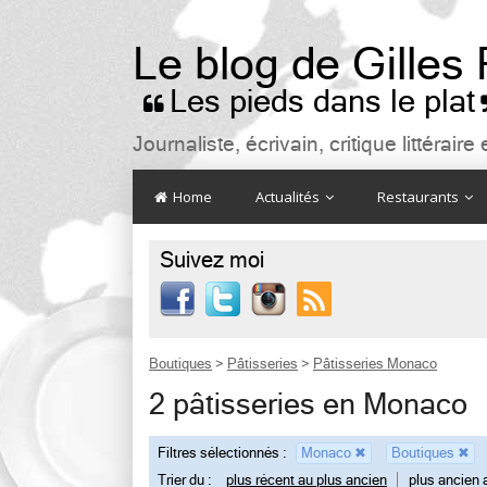
Le blog de Gilles
Les pieds dans le plat

Journaliste, écrivain, critique littéra
Home
Actualités
Restaurants
Suivez moi

Boutiques
>
Pâtisseries
>
Pâtisseries Monaco
2 pâtisseries en Monaco
Filtres sélectionnés :
Monaco
✖
Boutiques
✖
Trier du :
plus récent au plus ancien
plus ancien 