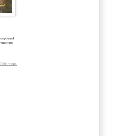
 proposent
exception.
,
Pâtisseries