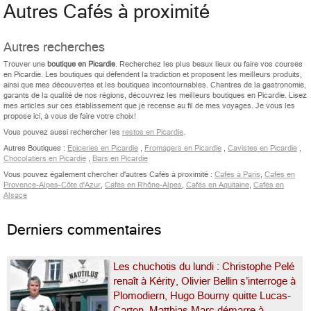
Autres Cafés à proximité
Autres recherches
Trouver une
boutique en Picardie
. Recherchez les plus beaux lieux ou faire vos courses
en Picardie. Les boutiques qui défendent la tradiction et proposent les meilleurs produits,
ainsi que mes découvertes et les boutiques incontournables. Chantres de la gastronomie,
garants de la qualité de nos régions, découvrez les meilleurs boutiques en Picardie. Lisez
mes articles sur ces établissement que je recense au fil de mes voyages. Je vous les
propose ici, à vous de faire votre choix!
Vous pouvez aussi rechercher les
restos en Picardie
.
Autres Boutiques :
Epiceries en Picardie
,
Fromagers en Picardie
,
Cavistes en Picardie
,
Chocolatiers en Picardie
,
Bars en Picardie
Vous pouvez également chercher d'autres Cafés à proximité :
Cafés à Paris
,
Cafés en
Provence-Alpes-Côte d'Azur
,
Cafés en Rhône-Alpes
,
Cafés en Aquitaine
,
Cafés en
Alsace
Derniers commentaires
Les chuchotis du lundi : Christophe Pelé
renaît à Kérity, Olivier Bellin s’interroge à
Plomodiern, Hugo Bourny quitte Lucas-
Carton, Matthias Marc démarre à