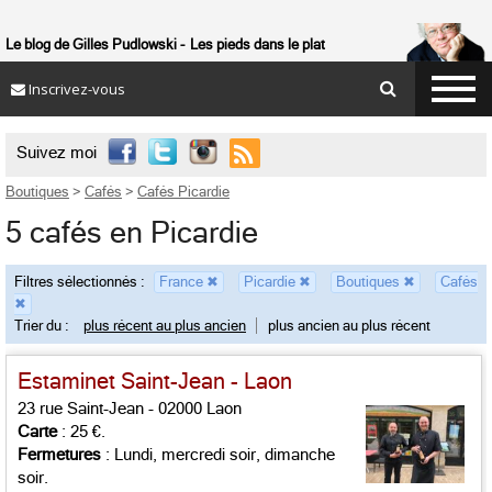
Le blog de Gilles Pudlowski
Les pieds dans le plat
Inscrivez-vous

Suivez moi
Boutiques
>
Cafés
>
Cafés Picardie
5 cafés en Picardie
Filtres sélectionnés :
France
✖
Picardie
✖
Boutiques
✖
Cafés
✖
Trier du :
plus récent au plus ancien
plus ancien au plus récent
Estaminet Saint-Jean - Laon
23 rue Saint-Jean - 02000 Laon
Carte
: 25 €.
Fermetures
: Lundi, mercredi soir, dimanche
soir.