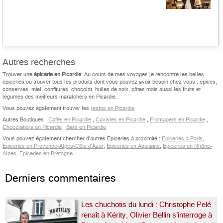
Autres recherches
Trouver une
épicerie en Picardie
. Au cours de mes voyages je rencontre les belles
épiceries où trouver tous les produits dont vous pouvez avoir besoin chez vous : épices,
conserves, miel, confitures, chocolat, huiles de noix, pâtes mais aussi les fruits et
légumes des meilleurs maraîchers en Picardie.
Vous pouvez également trouver les
restos en Picardie
.
Autres Boutiques :
Cafés en Picardie
,
Cavistes en Picardie
,
Fromagers en Picardie
,
Chocolatiers en Picardie
,
Bars en Picardie
Vous pouvez également chercher d'autres Epiceries à proximité :
Epiceries à Paris
,
Epiceries en Provence-Alpes-Côte d'Azur
,
Epiceries en Aquitaine
,
Epiceries en Rhône-
Alpes
,
Epiceries en Bretagne
Derniers commentaires
Les chuchotis du lundi : Christophe Pelé
renaît à Kérity, Olivier Bellin s’interroge à