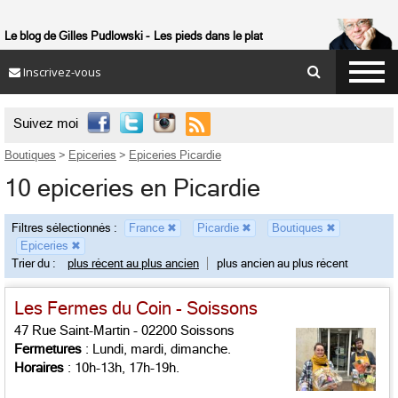
Le blog de Gilles Pudlowski
Les pieds dans le plat
Inscrivez-vous

Suivez moi
Boutiques
>
Epiceries
>
Epiceries Picardie
10 epiceries en Picardie
Filtres sélectionnés :
France
✖
Picardie
✖
Boutiques
✖
Epiceries
✖
Trier du :
plus récent au plus ancien
plus ancien au plus récent
Les Fermes du Coin - Soissons
47 Rue Saint-Martin - 02200 Soissons
Fermetures
: Lundi, mardi, dimanche.
Horaires
: 10h-13h, 17h-19h.