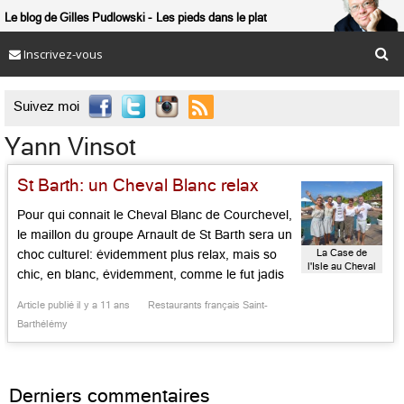
Le blog de Gilles Pudlowski
Les pieds dans le plat
Inscrivez-vous

Suivez moi
Yann Vinsot
St Barth: un Cheval Blanc relax
Pour qui connait le Cheval Blanc de Courchevel,
le maillon du groupe Arnault de St Barth sera un
La Case de
choc culturel: évidemment plus relax, mais so
l'Isle au Cheval
chic, en blanc, évidemment, comme le fut jadis
Blanc - Saint-
le St Barth Isle de France que géra à ses
Barth Isle de
Article publié il y a 11 ans
Restaurants français Saint-
France
débuts, il y a une décennie, un pasteur
Barthélémy
britannique. L’hôtel a été […]...
Derniers commentaires