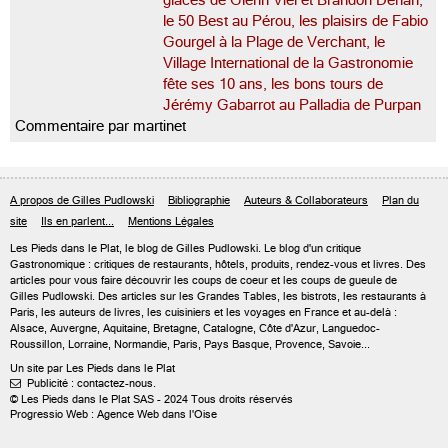
glaces de Glenn Viel et Brandon Dehan,
le 50 Best au Pérou, les plaisirs de Fabio
Gourgel à la Plage de Verchant, le
Village International de la Gastronomie
fête ses 10 ans, les bons tours de
Jérémy Gabarrot au Palladia de Purpan
Commentaire par martinet
A propos de Gilles Pudlowski
Bibliographie
Auteurs & Collaborateurs
Plan du
site
Ils en parlent...
Mentions Légales
Les Pieds dans le Plat, le blog de
Gilles Pudlowski
. Le blog d'un critique
Gastronomique : critiques de restaurants, hôtels, produits, rendez-vous et livres. Des
articles pour vous faire découvrir les coups de coeur et les coups de gueule de
Gilles Pudlowski. Des articles sur les Grandes Tables, les bistrots, les restaurants à
Paris, les auteurs de livres, les cuisiniers et les voyages en France et au-delà :
Alsace, Auvergne, Aquitaine, Bretagne, Catalogne, Côte d'Azur, Languedoc-
Roussillon, Lorraine, Normandie, Paris, Pays Basque, Provence, Savoie...
Un site par Les Pieds dans le Plat
Publicité : contactez-nous.

© Les Pieds dans le Plat SAS - 2024 Tous droits réservés
Progressio Web : Agence Web dans l'Oise