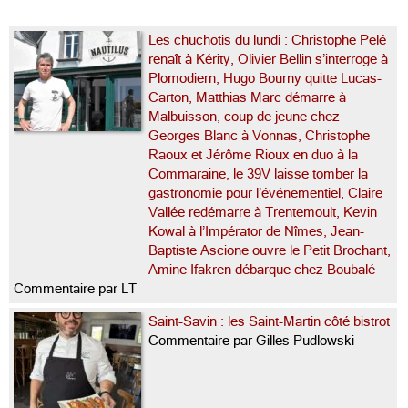
Les chuchotis du lundi : Christophe Pelé
renaît à Kérity, Olivier Bellin s’interroge à
Plomodiern, Hugo Bourny quitte Lucas-
Carton, Matthias Marc démarre à
Malbuisson, coup de jeune chez
Georges Blanc à Vonnas, Christophe
Raoux et Jérôme Rioux en duo à la
Commaraine, le 39V laisse tomber la
gastronomie pour l’événementiel, Claire
Vallée redémarre à Trentemoult, Kevin
Kowal à l’Impérator de Nîmes, Jean-
Baptiste Ascione ouvre le Petit Brochant,
Amine Ifakren débarque chez Boubalé
Commentaire par LT
Saint-Savin : les Saint-Martin côté bistrot
Commentaire par Gilles Pudlowski