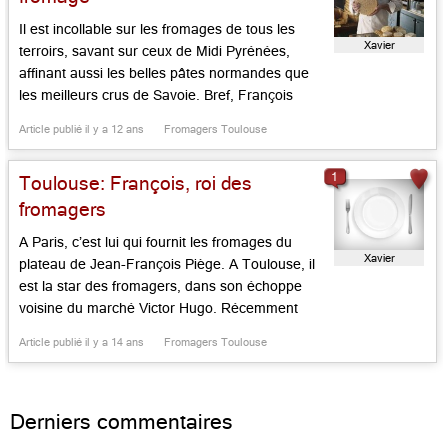
Il est incollable sur les fromages de tous les
Xavier
terroirs, savant sur ceux de Midi Pyrénées,
affinant aussi les belles pâtes normandes que
les meilleurs crus de Savoie. Bref, François
Bourgon, MOF 2011 de son registre, qui a
Article publié il y a 12 ans
Fromagers Toulouse
repris l’échoppe de papa avec brio, règne sur
les belles pâtes hexagonales face au marché
1
Toulouse: François, roi des
Victor Hugo. […]...
fromagers
A Paris, c’est lui qui fournit les fromages du
Xavier
plateau de Jean-François Piège. A Toulouse, il
est la star des fromagers, dans son échoppe
voisine du marché Victor Hugo. Récemment
MOF 2011 de son registre, François Bourgon,
Article publié il y a 14 ans
Fromagers Toulouse
fils de Xavier, le fondateur de la boutique, a
repris l’héritage paternel depuis dix ans déjà. Il
défend […]...
Derniers commentaires