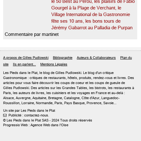
le 50 Best au Pérou, les plaisirs de Fabio
Gourgel à la Plage de Verchant, le
Village International de la Gastronomie
fête ses 10 ans, les bons tours de
Jérémy Gabarrot au Palladia de Purpan
Commentaire par martinet
A propos de Gilles Pudlowski
Bibliographie
Auteurs & Collaborateurs
Plan du
site
Ils en parlent...
Mentions Légales
Les Pieds dans le Plat, le blog de
Gilles Pudlowski
. Le blog d'un critique
Gastronomique : critiques de restaurants, hôtels, produits, rendez-vous et livres. Des
articles pour vous faire découvrir les coups de coeur et les coups de gueule de
Gilles Pudlowski. Des articles sur les Grandes Tables, les bistrots, les restaurants à
Paris, les auteurs de livres, les cuisiniers et les voyages en France et au-delà :
Alsace, Auvergne, Aquitaine, Bretagne, Catalogne, Côte d'Azur, Languedoc-
Roussillon, Lorraine, Normandie, Paris, Pays Basque, Provence, Savoie...
Un site par Les Pieds dans le Plat
Publicité : contactez-nous.

© Les Pieds dans le Plat SAS - 2024 Tous droits réservés
Progressio Web : Agence Web dans l'Oise