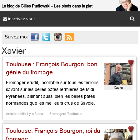
Le blog de Gilles Pudlowski
Les pieds dans le plat
Inscrivez-vous

Suivez moi
Xavier
Toulouse : François Bourgon, bon
génie du fromage
Fromager érudit, incollable sur tous les terroirs,
Xavier
savant sur les belles pâtes fermières de Midi
Pyrénées, affinant aussi bien les belles pâtes
normandes que les meilleurs crus de Savoie,
MOF 2011 de son registre, François Bourgon
Article publié il y a 3 ans
Fromagers Toulouse
figure au « top » de son sujet. Dans l’échoppe,
créée par son père Xavier face au marché
Toulouse: François Bourgon, roi du
Victor Hugo, il […]...
fromage