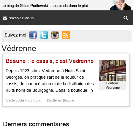
Le blog de Gilles Pudlowski
Les pieds dans le plat
Inscrivez-vous

Suivez moi
Védrenne
Beaune : le cassis, c’est Vedrenne
Depuis 1923, chez Vedrenne à Nuits Saint
Georges, on pratique l’art de la liqueur de
Boutique
cassis, de la macération et de la distillation des
Védrenne
fruits noirs de Bourgogne. Dans la boutique fin
XIXe du coeur de Beaune qui est l’ambassade
Article publié il y a 4 ans
Distilleries Beaune
des liqueurs maison, on fait goûter les super
cassis qui permettent de confectionner le kir
[…]...
Derniers commentaires