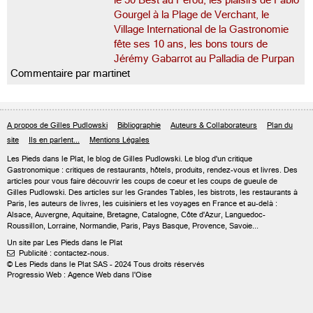
le 50 Best au Pérou, les plaisirs de Fabio
Gourgel à la Plage de Verchant, le
Village International de la Gastronomie
fête ses 10 ans, les bons tours de
Jérémy Gabarrot au Palladia de Purpan
Commentaire par martinet
A propos de Gilles Pudlowski
Bibliographie
Auteurs & Collaborateurs
Plan du
site
Ils en parlent...
Mentions Légales
Les Pieds dans le Plat, le blog de
Gilles Pudlowski
. Le blog d'un critique
Gastronomique : critiques de restaurants, hôtels, produits, rendez-vous et livres. Des
articles pour vous faire découvrir les coups de coeur et les coups de gueule de
Gilles Pudlowski. Des articles sur les Grandes Tables, les bistrots, les restaurants à
Paris, les auteurs de livres, les cuisiniers et les voyages en France et au-delà :
Alsace, Auvergne, Aquitaine, Bretagne, Catalogne, Côte d'Azur, Languedoc-
Roussillon, Lorraine, Normandie, Paris, Pays Basque, Provence, Savoie...
Un site par Les Pieds dans le Plat
Publicité : contactez-nous.

© Les Pieds dans le Plat SAS - 2024 Tous droits réservés
Progressio Web : Agence Web dans l'Oise