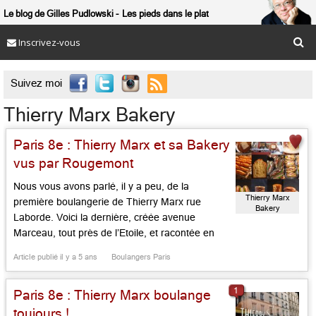
Le blog de Gilles Pudlowski
Les pieds dans le plat
Inscrivez-vous

Suivez moi
Thierry Marx Bakery
Paris 8e : Thierry Marx et sa Bakery
vus par Rougemont
Nous vous avons parlé, il y a peu, de la
Thierry Marx
première boulangerie de Thierry Marx rue
Bakery
Laborde. Voici la dernière, créée avenue
Marceau, tout près de l’Etoile, et racontée en
images et en mots, par notre photographe
Article publié il y a 5 ans
Boulangers Paris
complice Maurice Rougemont. Suivez-le vite …
Thierry Marx, le petit gars de Ménilmontant qui
1
Paris 8e : Thierry Marx boulange
bavait devant la boulangerie […]...
toujours !