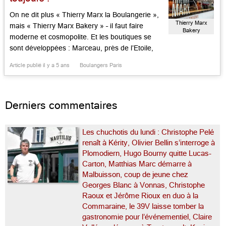
On ne dit plus « Thierry Marx la Boulangerie »,
Thierry Marx
mais « Thierry Marx Bakery » – il faut faire
Bakery
moderne et cosmopolite. Et les boutiques se
sont développées : Marceau, près de l’Etoile,
Lafayette-Haussmann aux Galeries Lafayette,
Article publié il y a 5 ans
Boulangers Paris
Beaupassage dans le 7e et dans le passage du
même nom, sans omettre la maison mère ou
première, près de l’Eglise […]...
Derniers commentaires
Les chuchotis du lundi : Christophe Pelé
renaît à Kérity, Olivier Bellin s’interroge à
Plomodiern, Hugo Bourny quitte Lucas-
Carton, Matthias Marc démarre à
Malbuisson, coup de jeune chez
Georges Blanc à Vonnas, Christophe
Raoux et Jérôme Rioux en duo à la
Commaraine, le 39V laisse tomber la
gastronomie pour l’événementiel, Claire