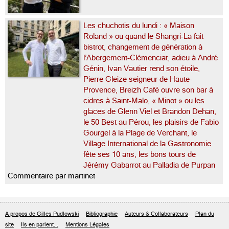
Les chuchotis du lundi : « Maison
Roland » ou quand le Shangri-La fait
bistrot, changement de génération à
l’Abergement-Clémenciat, adieu à André
Génin, Ivan Vautier rend son étoile,
Pierre Gleize seigneur de Haute-
Provence, Breizh Café ouvre son bar à
cidres à Saint-Malo, « Minot » ou les
glaces de Glenn Viel et Brandon Dehan,
le 50 Best au Pérou, les plaisirs de Fabio
Gourgel à la Plage de Verchant, le
Village International de la Gastronomie
fête ses 10 ans, les bons tours de
Jérémy Gabarrot au Palladia de Purpan
Commentaire par martinet
A propos de Gilles Pudlowski
Bibliographie
Auteurs & Collaborateurs
Plan du
site
Ils en parlent...
Mentions Légales